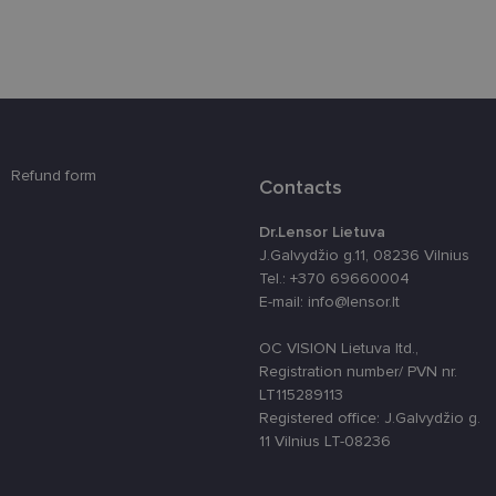
csrftoken
www.lensor.lt
11 mėnesį
Šis slapukas 
4 savaitės
susietas su
„Django“
žiniatinklio
kūrimo
platforma,
skirta „Pytho
Jis sukurtas
siekiant
apsaugoti
svetainę nuo
Refund form
Contacts
tam tikro tip
programinės
įrangos atak
Dr.Lensor Lietuva
prieš
žiniatinklio
J.Galvydžio g.11, 08236 Vilnius
formas.
Tel.: +370 69660004
country_ok
www.lensor.lt
1 metai
E-mail: info@lensor.lt
shipping_country
www.lensor.lt
1 metai
OC VISION Lietuva ltd.,
clientId
www.lensor.lt
1 metai
Slapukas
Registration number/ PVN nr.
naudojamas
unikaliems
LT115289113
vartotojams
Registered office: J.Galvydžio g.
atskirti,
atsitiktinai
11 Vilnius LT-08236
sugeneruotą
numerį
priskiriant