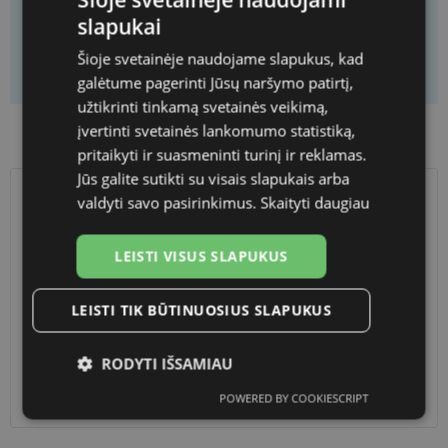
slapukai
Šioje svetainėje naudojame slapukus, kad
Add to cart
galėtume pagerinti Jūsų naršymo patirtį,
užtikrinti tinkamą svetainės veikimą,
įvertinti svetainės lankomumo statistiką,
Product availability in shops
pritaikyti ir suasmeninti turinį ir reklamas.
Jūs galite sutikti su visais slapukais arba
valdyti savo pasirinkimus.
Skaityti daugiau
SHIPPING
LITHUANIA
LEISTI VISUS SLAPUKUS
Planned delivery date
Friday Aug. 14, 2026
Shop LT
free
LEISTI TIK BŪTINUOSIUS SLAPUKUS
Venipak paštomatai
1.90 €
LP Express paštomatai
1.90 €
DPD paštomatai
2.50 €
RODYTI IŠSAMIAU
Omniva paštomatai
3.00 €
POWERED BY COOKIESCRIPT
Courier
2.60 €
Būtinieji
Statistikos
Rinkodaros
slapukai
slapukai
slapukai