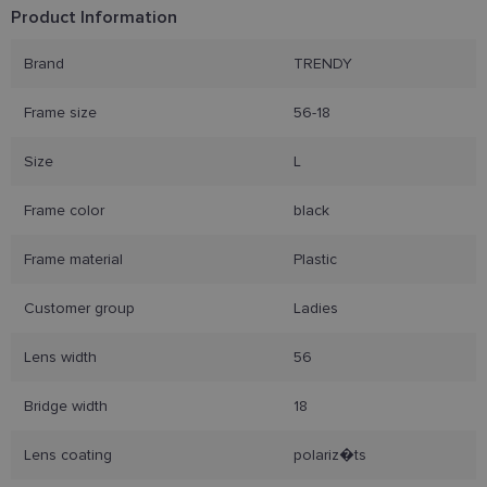
Product Information
Funkciniai slapukai
Brand
TRENDY
Frame size
56-18
Size
L
Frame color
black
Būtinieji slapukai
Statistikos slapukai
Rinkodaros slapukai
Funkciniai slapukai
Frame material
Plastic
Šie slapukai yra būtini, kad galėtumėte naršyti
svetainės turinį bei naudotis jo funkcijomis. Šie
Customer group
Ladies
slapukai atpažįsta Jūsų įrenginį, tačiau neatskleidžia
Jūsų tapatybės, taip pat nerenka informacijos. Be šių
slapukų tinklalapis neveiks tinkamai. Šie slapukai
Lens width
56
saugomi Jūsų įrenginyje, kol slapukai atlieka savo
funkcijas, bet ne ilgiau kaip dvejus metus.
Bridge width
18
Šie būtinieji slapukai nustatomi automatiškai.
Teikėjas
/
Lens coating
polariz�ts
Pavadinimas
Galiojimas
Aprašymas
Domenas