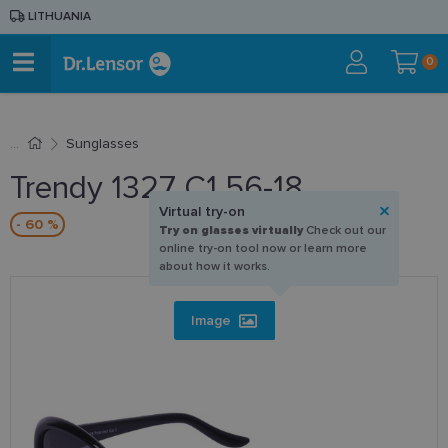
LITHUANIA
0
Sunglasses
Trendy 1327 C1 56-18
Virtual try-on
- 60 %
Try on glasses virtually
Check out our
online try-on tool now or learn more
about how it works.
Image