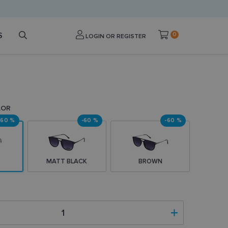
S
0
LOGIN OR REGISTER
LOR
-60 %
-60 %
-60 %
MATT BLACK
BROWN