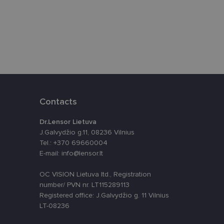
ūrimo platforma,
tainę nuo tam tikro
ormas.
Contacts
, atsitiktinai
iui. Patobulinant
ma vartotojo
Dr.Lensor Lietuva
J.Galvydžio g.11, 08236 Vilnius
ankytojų slapukų
Tel.: +370 69660004
-Script.com slapukų
E-mail: info@lensor.lt
OC VISION Lietuva ltd., Registration
number/ PVN nr. LT115289113
Registered office: J.Galvydžio g. 11 Vilnius
LT-08236