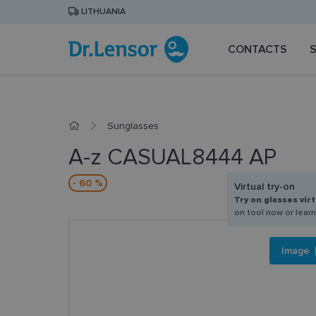
LITHUANIA
CONTACTS
Sunglasses
A-z CASUAL8444 AP
- 60 %
Virtual try-on
Try on glasses virt
on tool now or lear
Image