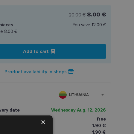
8.00 €
20.00 €
pieces
You save
12.00 €
ce
8.00 €
Add to cart
Product availability in shops
LITHUANIA
very date
Wednesday Aug. 12, 2026
free
×
tomatai
1.90 €
paštomatai
1.90 €