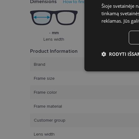
Dimensions
How to find your glasses size?
Šioje svetainėje 
tinkamą svetainės 
reklamas. Jūs gali
- mm
Lens width
Product Information
RODYTI IŠSA
Brand
Būtinieji slap
Frame size
Frame color
Frame material
Bū
Customer group
Šie slapukai yra būtin
tačiau neatskleidžia 
saugomi Jūsų įrenginyj
Lens width