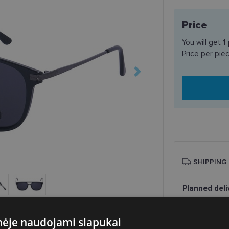
Price
You will get
1
Price per pie
SHIPPING
Planned deli
Shop LT
Venipak paš
inėje naudojami slapukai
LP Express 