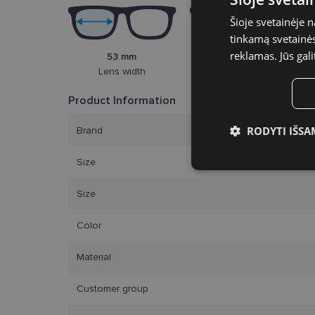
Šioje svetainėje 
tinkamą svetainės 
reklamas. Jūs gali
53 mm
16 mm
Lens width
Bridge width
Product Information
RODYTI IŠSA
Brand
Būtinieji slap
Size
Size
Color
Material
Bū
Šie slapukai yra būtin
Customer group
tačiau neatskleidžia 
saugomi Jūsų įrenginyj