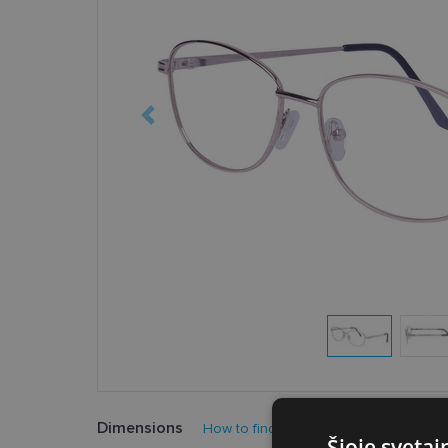
Dimensions
How to find your glasses size?
Šioje sveta