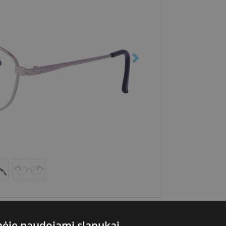
inėje naudojami slapukai