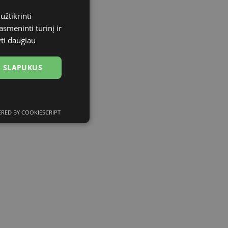
užtikrinti
asmeninti turinį ir
yti daugiau
US SLAPUKUS
RED BY COOKIESCRIPT
ciniai slapukai
kai
įsta Jūsų įrenginį,
i. Šie slapukai