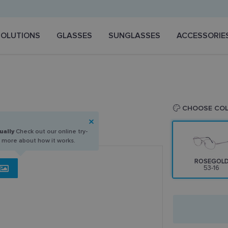
SOLUTIONS
GLASSES
SUNGLASSES
ACCESSORIE
CHOOSE CO
ually
Check out our online try-
n more about how it works.
ROSEGOL
53-16