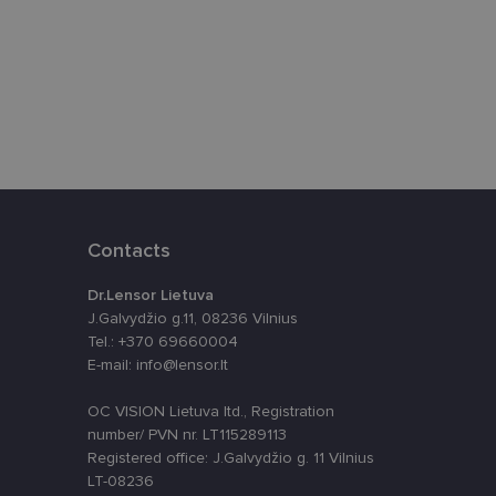
ūrimo platforma,
tainę nuo tam tikro
ormas.
, atsitiktinai
Contacts
iui. Patobulinant
ma vartotojo
Dr.Lensor Lietuva
ankytojų slapukų
J.Galvydžio g.11, 08236 Vilnius
-Script.com slapukų
Tel.: +370 69660004
E-mail: info@lensor.lt
OC VISION Lietuva ltd., Registration
number/ PVN nr. LT115289113
Registered office: J.Galvydžio g. 11 Vilnius
LT-08236