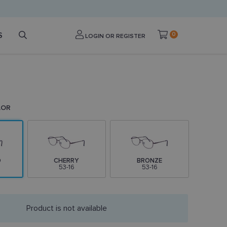
S
0
LOGIN OR REGISTER
LOR
D
CHERRY
BRONZE
53-16
53-16
Product is not available