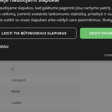
naudojame slapukus, kad galėtume pagerinti Jūsų naršymo patirtį, 
veikimą, įvertinti svetainės lankomumo statistiką, pritaikyti ir su
te sutikti su visais slapukais arba valdyti savo pasirinkimus.
Skait
LEISTI TIK BŪTINUOSIUS SLAPUKUS
LEISTI VIS
MIAU
YOUR LINE
POWE
ukai
Statistikos slapukai
Rinkodaros slapukai
Funk
53-16
S
rosegold
Metal
tinieji slapukai
Statistikos slapukai
Rinkodaros slapukai
Funkciniai slapu
i, kad galėtumėte naršyti svetainės turinį bei naudotis jo funkcijomis. Šie slapukai atpaž
Ladies
Jūsų tapatybės, taip pat nerenka informacijos. Be šių slapukų tinklalapis neveiks tinkama
e, kol slapukai atlieka savo funkcijas, bet ne ilgiau kaip dvejus metus.