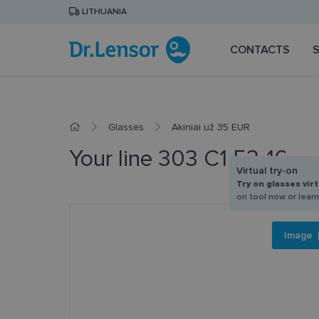
LITHUANIA
CONTACTS
Glasses
Akiniai už 35 EUR
Your line 303 C1 53-16
Virtual try-on
Try on glasses virt
on tool now or lear
Image