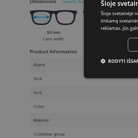
Dimensions
How to find your glasses size?
Šioje sveta
Šioje svetainėje 
tinkamą svetainės 
reklamas. Jūs gali
50 mm
20 mm
Lens width
Bridge width
Product Information
RODYTI IŠSA
Brand
Būtinieji slap
Size
Size
Color
Bū
Material
Šie slapukai yra būtin
Customer group
tačiau neatskleidžia 