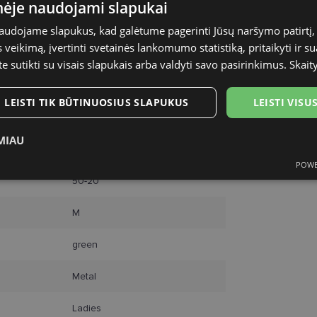
inėje naudojami slapukai
DPD paštom
naudojame slapukus, kad galėtume pagerinti Jūsų naršymo patirtį, 
Omniva pašt
Courier
veikimą, įvertinti svetainės lankomumo statistiką, pritaikyti ir su
te sutikti su visais slapukais arba valdyti savo pasirinkimus.
Skait
LEISTI TIK BŪTINUOSIUS SLAPUKUS
LEISTI VIS
MIAU
ALICE
POWE
ukai
Statistikos slapukai
Rinkodaros slapukai
Funk
50-20
M
green
tinieji slapukai
Statistikos slapukai
Rinkodaros slapukai
Funkciniai slapu
Metal
i, kad galėtumėte naršyti svetainės turinį bei naudotis jo funkcijomis. Šie slapukai atpaž
Ladies
Jūsų tapatybės, taip pat nerenka informacijos. Be šių slapukų tinklalapis neveiks tinkama