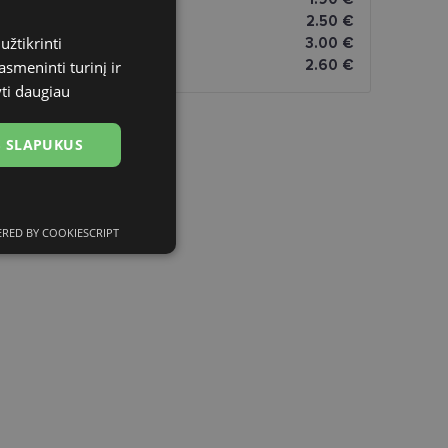
atai
2.50 €
užtikrinti
omatai
3.00 €
2.60 €
asmeninti turinį ir
yti daugiau
US SLAPUKUS
RED BY COOKIESCRIPT
ciniai slapukai
kai
įsta Jūsų įrenginį,
i. Šie slapukai