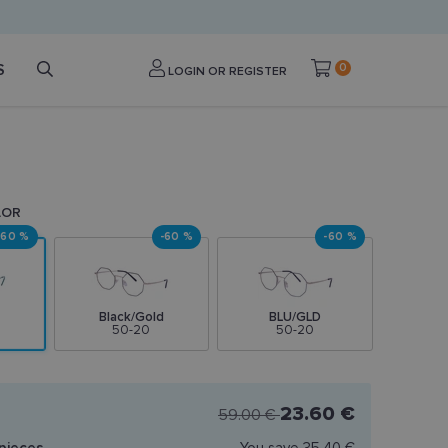
S
0
LOGIN OR REGISTER
LOR
-60 %
-60 %
-60 %
Black/Gold
BLU/GLD
50-20
50-20
23.60 €
59.00 €
pieces
You save
35.40 €