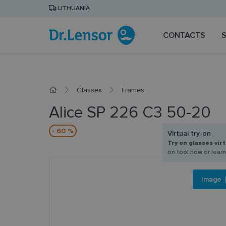
LITHUANIA
CONTACTS
Glasses
Frames
Alice SP 226 C3 50-20
- 60 %
Virtual try-on
Try on glasses virt
on tool now or lear
Image