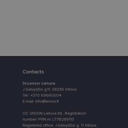
ūrimo platforma,
tainę nuo tam tikro
ormas.
, atsitiktinai
iui. Patobulinant
Contacts
ma vartotojo
Dr.Lensor Lietuva
ankytojų slapukų
-Script.com slapukų
J.Galvydžio g.11, 08236 Vilnius
Tel.: +370 69660004
E-mail: info@lensor.lt
OC VISION Lietuva ltd., Registration
number/ PVN nr. LT115289113
Registered office: J.Galvydžio g. 11 Vilnius