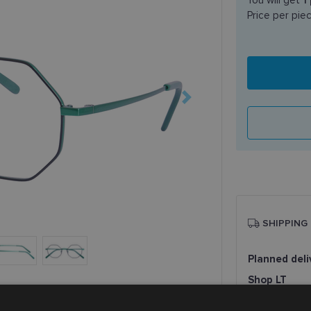
Price per pie
SHIPPING
Planned deli
Shop LT
Venipak paš
LP Express 