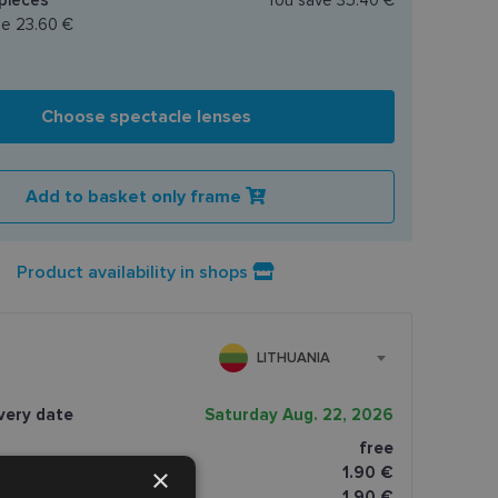
ce
23.60 €
Choose spectacle lenses
Add to basket only frame
Product availability in shops
LITHUANIA
very date
Saturday Aug. 22, 2026
free
tomatai
1.90 €
×
paštomatai
1.90 €