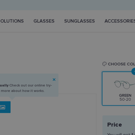
SOLUTIONS
GLASSES
SUNGLASSES
ACCESSORIE
CHOOSE CO
ually
Check out our online try-
n more about how it works.
GREEN
50-20
Price
You will get
1