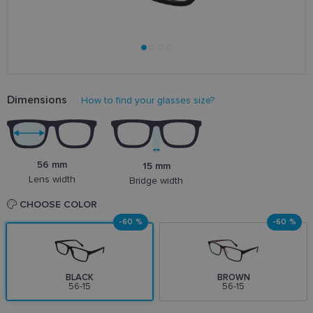
Dimensions
How to find your glasses size?
56 mm
15 mm
Lens width
Bridge width
CHOOSE COLOR
-60 %
-60 %
BLACK
BROWN
56-15
56-15