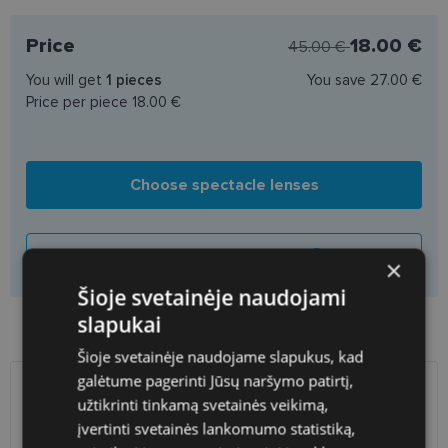
Price
18.00 €
45.00 €
You will get
1
pieces
You save
27.00 €
Price per piece
18.00 €
Choose spectacle lenses
Add to basket only frame
×
Šioje svetainėje naudojami
slapukai
Product availability in shops
Šioje svetainėje naudojame slapukus, kad
galėtume pagerinti Jūsų naršymo patirtį,
SHIPPING
užtikrinti tinkamą svetainės veikimą,
LITHUANIA
įvertinti svetainės lankomumo statistiką,