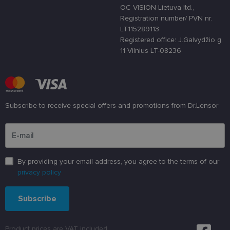
svetainę nuo
OC VISION Lietuva ltd.,
tam tikro tip
programinės
Registration number/ PVN nr.
įrangos atak
LT115289113
prieš
žiniatinklio
Registered office: J.Galvydžio g.
formas.
11 Vilnius LT-08236
country_ok
www.lensor.lt
1 metai
shipping_country
www.lensor.lt
1 metai
clientId
www.lensor.lt
1 metai
Slapukas
naudojamas
unikaliems
Subscribe to receive special offers and promotions from Dr.Lensor
vartotojams
atskirti,
Please enter an email address
atsitiktinai
sugeneruotą
numerį
priskiriant
kliento
identifikatori
By providing your email address, you agree to the terms of our
Patobulinant
privacy policy
svetainės
našumą ir
funkcionalu
ji yra
Subscribe
naudojama
vartotojo
patirčiai
pagerinti.
Product prices are VAT included