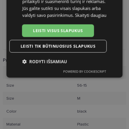
pritaikyti ir suasmeninti turinį ir reklamas.
Planned delivery date
Thursday Aug. 27, 2026
Jūs galite sutikti su visais slapukais arba
Shop LT
free
valdyti savo pasirinkimus.
Skaityti daugiau
Venipak paštomatai
1.90 €
LP Express paštomatai
1.90 €
DPD paštomatai
2.50 €
LEISTI VISUS SLAPUKUS
Omniva paštomatai
3.00 €
Courier
2.60 €
LEISTI TIK BŪTINUOSIUS SLAPUKUS
Product Information
RODYTI IŠSAMIAU
POWERED BY COOKIESCRIPT
Brand
YOUR LINE
Būtinieji
Statistikos
Rinkodaros
slapukai
slapukai
slapukai
Size
56-15
Size
M
Funkciniai slapukai
Color
black
Material
Plastic