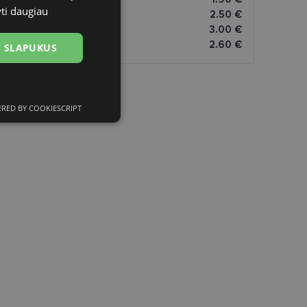
yti daugiau
atai
2.50 €
omatai
3.00 €
2.60 €
US SLAPUKUS
RED BY COOKIESCRIPT
ciniai slapukai
kai
įsta Jūsų įrenginį,
i. Šie slapukai