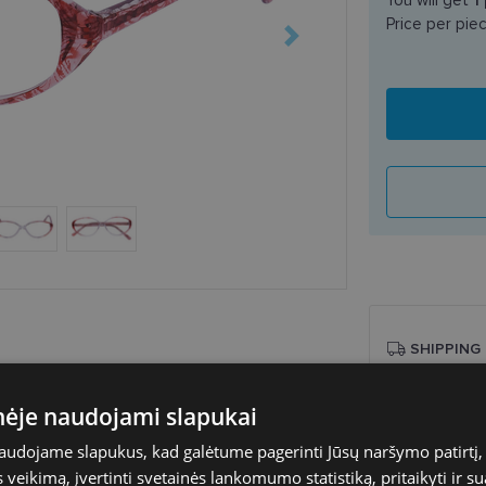
Price per pie
SHIPPING
Planned deli
inėje naudojami slapukai
Shop LT
naudojame slapukus, kad galėtume pagerinti Jūsų naršymo patirtį, 
Venipak paš
veikimą, įvertinti svetainės lankomumo statistiką, pritaikyti ir su
LP Express 