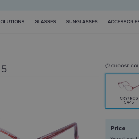
SOLUTIONS
GLASSES
SUNGLASSES
ACCESSORIE
15
CHOOSE CO
CRY/ ROS
54-15
Price
You will get
1