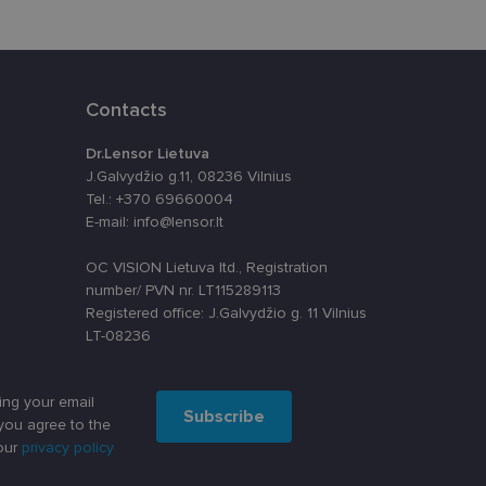
ūrimo platforma,
tainę nuo tam tikro
ormas.
Contacts
Dr.Lensor Lietuva
, atsitiktinai
J.Galvydžio g.11, 08236 Vilnius
iui. Patobulinant
ma vartotojo
Tel.: +370 69660004
E-mail: info@lensor.lt
ankytojų slapukų
-Script.com slapukų
OC VISION Lietuva ltd., Registration
number/ PVN nr. LT115289113
Registered office: J.Galvydžio g. 11 Vilnius
LT-08236
ing your email
Subscribe
you agree to the
our
privacy policy
apie tai, kaip
rią galutinis
svetainėje.