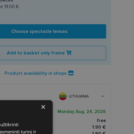
ce
19.00 €
Choose spectacle lenses
Add to basket only frame
Product availability in shops
LITHUANIA
×
very date
Monday Aug. 24, 2026
free
užtikrinti
tomatai
1.90 €
asmeninti turinį ir
paštomatai
1.90 €