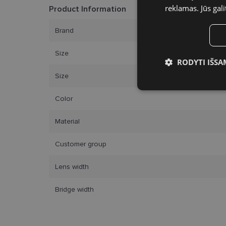
reklamas. Jūs gali
Product Information
Brand
Size
RODYTI IŠSA
Size
Būtinieji slap
Color
Material
Customer group
Bū
Lens width
Šie slapukai yra būtin
tačiau neatskleidžia 
Bridge width
saugomi Jūsų įrenginyj
Šie būtinieji slapuka
Pavadinimas