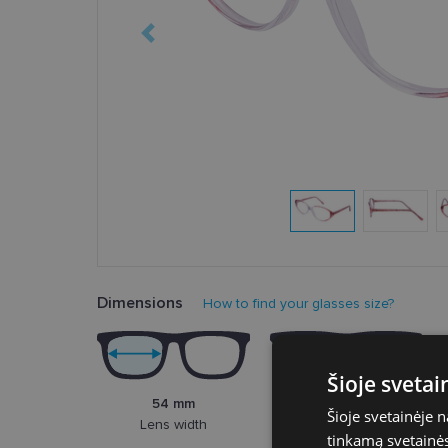
Dimensions
How to find your glasses size?
Šioje sveta
54 mm
15 mm
Šioje svetainėje 
Lens width
Bridge width
tinkamą svetainės 