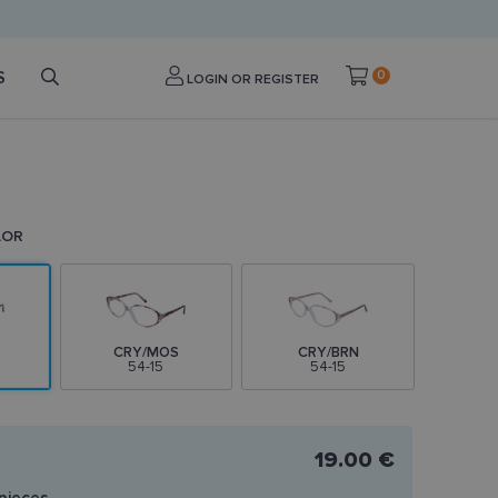
S
0
LOGIN OR REGISTER
LOR
CRY/MOS
CRY/BRN
54-15
54-15
19.00 €
pieces