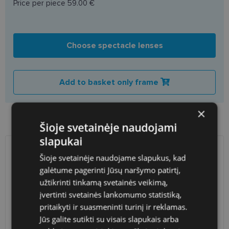
Price per piece
59.00 €
Choose spectacle lenses
Add to basket only frame
×
Product availability in shops
Šioje svetainėje naudojami
slapukai
SHIPPING
LITHUANIA
Šioje svetainėje naudojame slapukus, kad
galėtume pagerinti Jūsų naršymo patirtį,
užtikrinti tinkamą svetainės veikimą,
Planned delivery date
Wednesday Aug. 26, 2026
įvertinti svetainės lankomumo statistiką,
Shop LT
free
pritaikyti ir suasmeninti turinį ir reklamas.
Venipak paštomatai
free
Jūs galite sutikti su visais slapukais arba
LP Express paštomatai
free