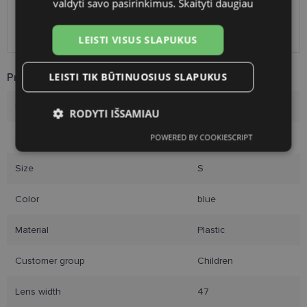
valdyti savo pasirinkimus.
Skaityti daugiau
DPD paštomatai
free
Omniva paštomatai
0.50 €
Courier
free
LEISTI VISUS SLAPUKUS
LEISTI TIK BŪTINUOSIUS SLAPUKUS
Product Information
Brand
VOGUE
RODYTI IŠSAMIAU
Size
47-16
POWERED BY COOKIESCRIPT
Būtinieji
Statistikos
Rinkodaros
slapukai
slapukai
slapukai
Size
S
Color
blue
Funkciniai slapukai
Material
Plastic
Customer group
Children
Lens width
47
Būtinieji slapukai
Statistikos slapukai