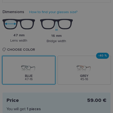
Dimensions
How to find your glasses size?
47 mm
16 mm
Lens width
Bridge width
CHOOSE COLOR
-40 %
BLUE
GREY
47-16
45-16
Price
59.00 €
You will get
1
pieces