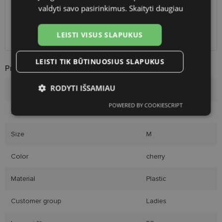
LP Express paštomatai
free
valdyti savo pasirinkimus.
Skaityti daugiau
DPD paštomatai
free
Omniva paštomatai
0.50 €
LEISTI VISUS SLAPUKUS
Courier
free
LEISTI TIK BŪTINUOSIUS SLAPUKUS
Product Information
RODYTI IŠSAMIAU
Brand
VOGUE
POWERED BY COOKIESCRIPT
Būtinieji
Statistikos
Rinkodaros
Size
53-19
slapukai
slapukai
slapukai
Size
M
Funkciniai slapukai
Color
cherry
Material
Plastic
Customer group
Ladies