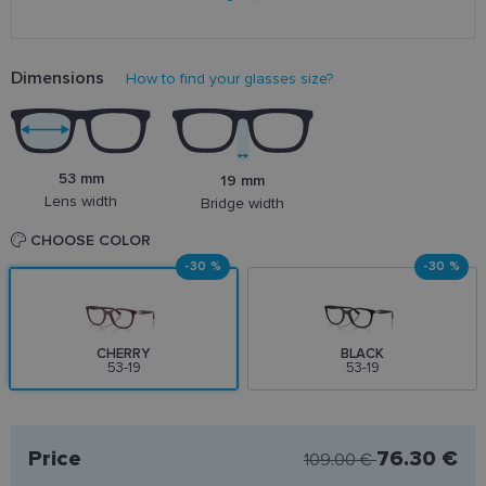
Dimensions
How to find your glasses size?
53 mm
19 mm
Lens width
Bridge width
CHOOSE COLOR
-30 %
-30 %
CHERRY
BLACK
53-19
53-19
Price
76.30 €
109.00 €