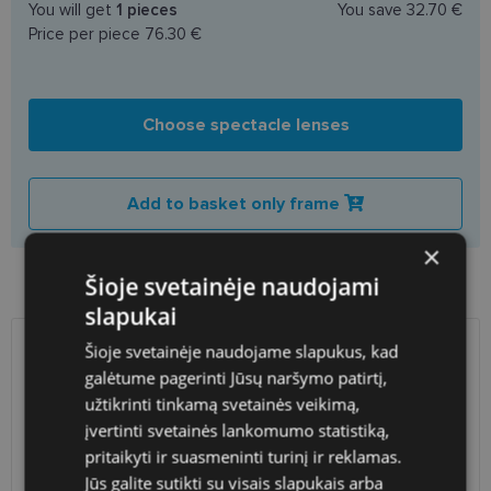
You will get
1
pieces
You save
32.70 €
Price per piece
76.30 €
Choose spectacle lenses
Add to basket only frame
×
Product availability in shops
Šioje svetainėje naudojami
slapukai
Šioje svetainėje naudojame slapukus, kad
SHIPPING
LITHUANIA
galėtume pagerinti Jūsų naršymo patirtį,
užtikrinti tinkamą svetainės veikimą,
Planned delivery date
Monday Aug. 24, 2026
įvertinti svetainės lankomumo statistiką,
Shop LT
free
pritaikyti ir suasmeninti turinį ir reklamas.
Venipak paštomatai
free
Jūs galite sutikti su visais slapukais arba