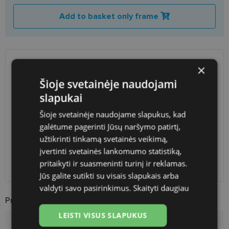
Add to basket only frame
×
SHIPPING
LITHUANIA
Šioje svetainėje naudojami
slapukai
Planned delivery date
Thursday Sept. 3, 2026
Shop LT
free
Šioje svetainėje naudojame slapukus, kad
Venipak paštomatai
free
galėtume pagerinti Jūsų naršymo patirtį,
LP Express paštomatai
free
užtikrinti tinkamą svetainės veikimą,
DPD paštomatai
free
įvertinti svetainės lankomumo statistiką,
Omniva paštomatai
0.50 €
pritaikyti ir suasmeninti turinį ir reklamas.
Courier
free
Jūs galite sutikti su visais slapukais arba
valdyti savo pasirinkimus.
Skaityti daugiau
Product Information
LEISTI VISUS SLAPUKUS
Brand
VOGUE