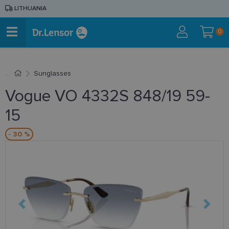
LITHUANIA
0
Sunglasses
Vogue VO 4332S 848/19 59-
15
- 30 %