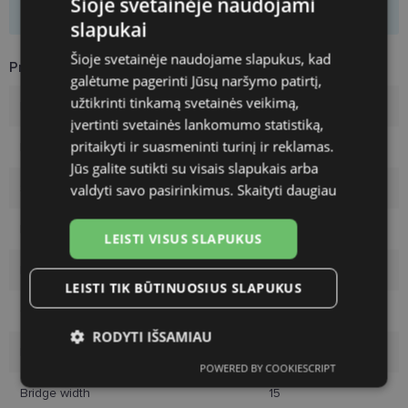
Šioje svetainėje naudojami
Product is not available
slapukai
Šioje svetainėje naudojame slapukus, kad
Product Information
galėtume pagerinti Jūsų naršymo patirtį,
užtikrinti tinkamą svetainės veikimą,
Brand
VOGUE
įvertinti svetainės lankomumo statistiką,
pritaikyti ir suasmeninti turinį ir reklamas.
Frame size
59-15
Jūs galite sutikti su visais slapukais arba
Size
L
valdyti savo pasirinkimus.
Skaityti daugiau
Frame color
gold
LEISTI VISUS SLAPUKUS
Frame material
Metal
LEISTI TIK BŪTINUOSIUS SLAPUKUS
Customer group
Ladies
RODYTI IŠSAMIAU
Lens width
59
POWERED BY COOKIESCRIPT
Būtinieji
Statistikos
Rinkodaros
slapukai
slapukai
slapukai
Bridge width
15