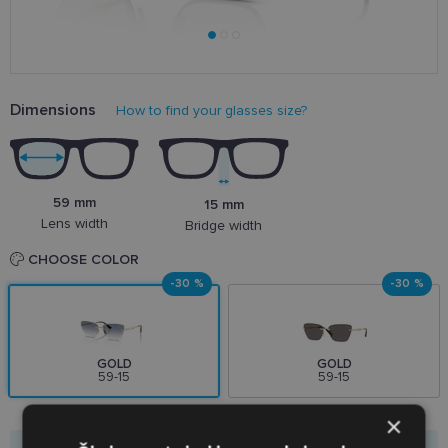
Dimensions
How to find your glasses size?
59 mm
15 mm
Lens width
Bridge width
CHOOSE COLOR
-30 %
-30 %
GOLD
GOLD
59-15
59-15
×