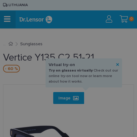
LITHUANIA
0
Sunglasses
Vertice Y135 C2 51-21
Virtual try-on
- 60 %
Try on glasses virtually
Check out our
online try-on tool now or learn more
about how it works.
Image