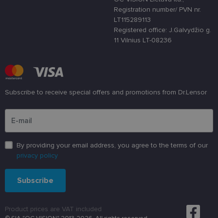
tam tikro tip
Registration number/ PVN nr.
programinės
įrangos atak
LT115289113
prieš
Registered office: J.Galvydžio g.
žiniatinklio
formas.
11 Vilnius LT-08236
country_ok
www.lensor.lt
1 metai
shipping_country
www.lensor.lt
1 metai
clientId
www.lensor.lt
1 metai
Slapukas
naudojamas
Subscribe to receive special offers and promotions from Dr.Lensor
unikaliems
vartotojams
Please enter an email address
atskirti,
atsitiktinai
sugeneruotą
numerį
priskiriant
kliento
By providing your email address, you agree to the terms of our
identifikatori
privacy policy
Patobulinant
svetainės
našumą ir
funkcionalu
Subscribe
ji yra
naudojama
vartotojo
patirčiai
Product prices are VAT included
pagerinti.