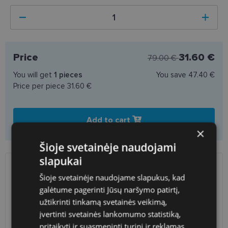
Price
31.60 €
79.00 €
You will get
1
pieces
You save
47.40 €
Price per piece
31.60 €
Add to cart
×
Šioje svetainėje naudojami
slapukai
SHIPPING
LITHUANIA
Šioje svetainėje naudojame slapukus, kad
galėtume pagerinti Jūsų naršymo patirtį,
Planned delivery date
Wednesday Aug. 12, 2026
užtikrinti tinkamą svetainės veikimą,
įvertinti svetainės lankomumo statistiką,
Shop LT
free
pritaikyti ir suasmeninti turinį ir reklamas.
Venipak paštomatai
free