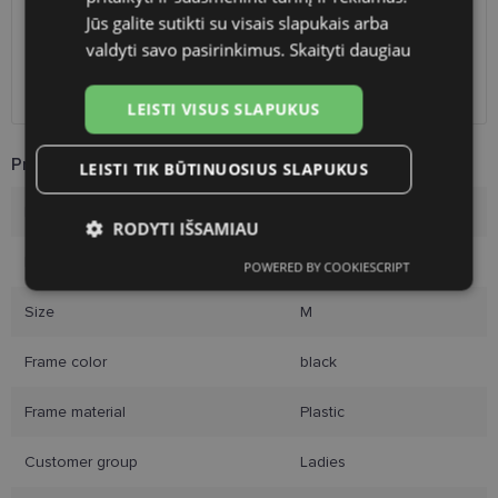
LP Express paštomatai
free
Jūs galite sutikti su visais slapukais arba
DPD paštomatai
free
valdyti savo pasirinkimus.
Skaityti daugiau
Omniva paštomatai
0.50 €
Courier
2.60 €
LEISTI VISUS SLAPUKUS
Product Information
LEISTI TIK BŪTINUOSIUS SLAPUKUS
Brand
VERTICE
RODYTI IŠSAMIAU
Frame size
51-21
POWERED BY COOKIESCRIPT
Būtinieji
Statistikos
Rinkodaros
slapukai
slapukai
slapukai
Size
M
Frame color
black
Funkciniai slapukai
Frame material
Plastic
Customer group
Ladies