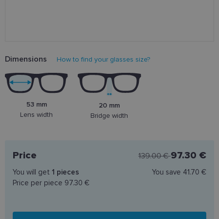
Dimensions
How to find your glasses size?
53 mm
20 mm
Lens width
Bridge width
Price
97.30 €
139.00 €
You will get
1
pieces
You save
41.70 €
Price per piece
97.30 €