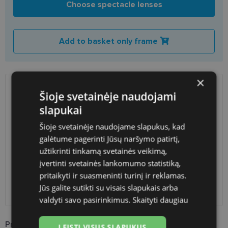
Choose spectacle lenses
Add to basket only frame
×
Šioje svetainėje naudojami
SHIPPING
LITHUANIA
slapukai
Planned delivery date
Monday Sept. 21, 2026
Šioje svetainėje naudojame slapukus, kad
Shop LT
free
galėtume pagerinti Jūsų naršymo patirtį,
Venipak paštomatai
free
užtikrinti tinkamą svetainės veikimą,
LP Express paštomatai
free
įvertinti svetainės lankomumo statistiką,
DPD paštomatai
free
pritaikyti ir suasmeninti turinį ir reklamas.
Omniva paštomatai
0.50 €
Jūs galite sutikti su visais slapukais arba
Courier
free
valdyti savo pasirinkimus.
Skaityti daugiau
Product Information
LEISTI VISUS SLAPUKUS