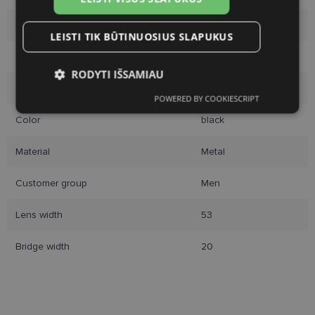
Brand
RAYBAN
LEISTI TIK BŪTINUOSIUS SLAPUKUS
Size
53-20
RODYTI IŠSAMIAU
Size
L
POWERED BY COOKIESCRIPT
Būtinieji
Statistikos
Rinkodaros
slapukai
slapukai
slapukai
Color
black
Material
Metal
Funkciniai slapukai
Customer group
Men
Lens width
53
Bridge width
20
Būtinieji slapukai
Statistikos slapukai
Rinkodaros slapukai
Funkciniai slapukai
Šie slapukai yra būtini, kad galėtumėte naršyti