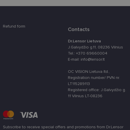
svetainės turinį bei naudotis jo funkcijomis. Šie
slapukai atpažįsta Jūsų įrenginį, tačiau neatskleidžia
Jūsų tapatybės, taip pat nerenka informacijos. Be šių
slapukų tinklalapis neveiks tinkamai. Šie slapukai
saugomi Jūsų įrenginyje, kol slapukai atlieka savo
Refund form
funkcijas, bet ne ilgiau kaip dvejus metus.
Contacts
Šie būtinieji slapukai nustatomi automatiškai.
Dr.Lensor Lietuva
Teikėjas
/
J.Galvydžio g.11, 08236 Vilnius
Pavadinimas
Galiojimas
Aprašymas
Domenas
Tel.: +370 69660004
csrftoken
www.lensor.lt
11 mėnesį
Šis slapukas 
E-mail: info@lensor.lt
4 savaitės
susietas su
„Django“
žiniatinklio
OC VISION Lietuva ltd.,
kūrimo
Registration number/ PVN nr.
platforma,
skirta „Pytho
LT115289113
Jis sukurtas
Registered office: J.Galvydžio g.
siekiant
apsaugoti
11 Vilnius LT-08236
svetainę nuo
tam tikro tip
programinės
įrangos atak
prieš
žiniatinklio
formas.
Subscribe to receive special offers and promotions from Dr.Lensor