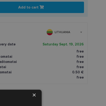
Add to cart
LITHUANIA
very date
Saturday Sept. 19, 2026
free
tomatai
free
paštomatai
free
atai
free
omatai
0.50 €
free
×