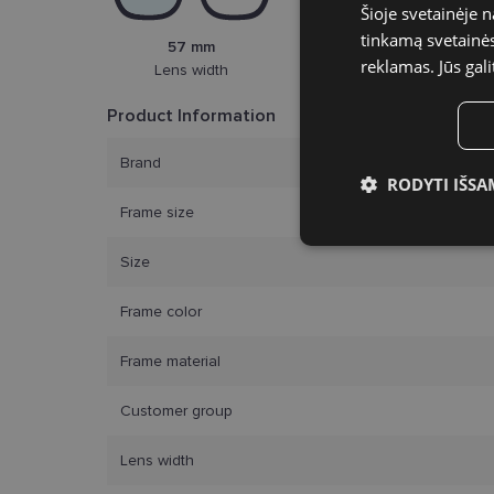
Šioje svetainėje 
tinkamą svetainės 
57 mm
18 mm
reklamas. Jūs gali
Lens width
Bridge width
Product Information
Brand
RODYTI IŠSA
Frame size
Būtinieji slap
Size
Frame color
Frame material
Bū
Customer group
Šie slapukai yra būtin
tačiau neatskleidžia 
Lens width
saugomi Jūsų įrenginyj