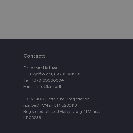
ūrimo platforma,
tainę nuo tam tikro
ormas.
Contacts
, atsitiktinai
iui. Patobulinant
ma vartotojo
Dr.Lensor Lietuva
J.Galvydžio g.11, 08236 Vilnius
ankytojų slapukų
Tel.: +370 69660004
-Script.com slapukų
E-mail: info@lensor.lt
OC VISION Lietuva ltd., Registration
number/ PVN nr. LT115289113
Registered office: J.Galvydžio g. 11 Vilnius
LT-08236