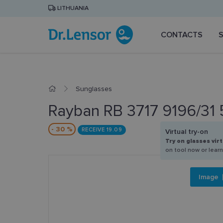
LITHUANIA
CONTACTS
Sunglasses
Rayban RB 3717 9196/31 
- 30 %
RECEIVE 19.09
Virtual try-on
Try on glasses virt
on tool now or lear
Image