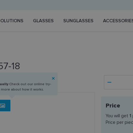
SOLUTIONS
GLASSES
SUNGLASSES
ACCESSORIE
57-18
ually
Check out our online try-
n more about how it works.
Price
You will get
1
Price per pie