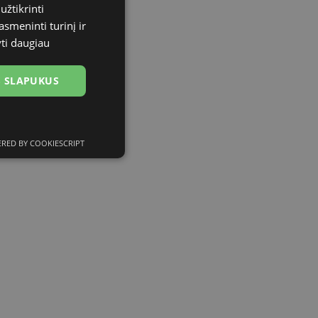
užtikrinti
asmeninti turinį ir
yti daugiau
US SLAPUKUS
RED BY COOKIESCRIPT
ciniai slapukai
kai
įsta Jūsų įrenginį,
i. Šie slapukai