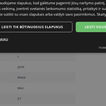
naudojame slapukus, kad galėtume pagerinti Jūsų naršymo patirtį, 
veikimą, įvertinti svetainės lankomumo statistiką, pritaikyti ir su
te sutikti su visais slapukais arba valdyti savo pasirinkimus.
Skait
LEISTI TIK BŪTINUOSIUS SLAPUKUS
LEISTI VIS
RAYBAN
MIAU
57-18
POWE
ukai
Statistikos slapukai
Rinkodaros slapukai
Funk
L
gold
Metal
tinieji slapukai
Statistikos slapukai
Rinkodaros slapukai
Funkciniai slapu
Men
i, kad galėtumėte naršyti svetainės turinį bei naudotis jo funkcijomis. Šie slapukai atpaž
Jūsų tapatybės, taip pat nerenka informacijos. Be šių slapukų tinklalapis neveiks tinkama
57
e, kol slapukai atlieka savo funkcijas, bet ne ilgiau kaip dvejus metus.