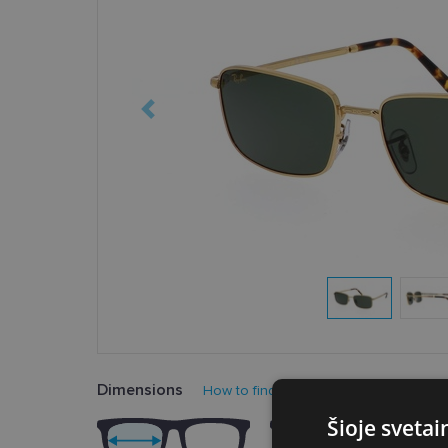
Dimensions
How to find your glasses size?
Šioje sveta