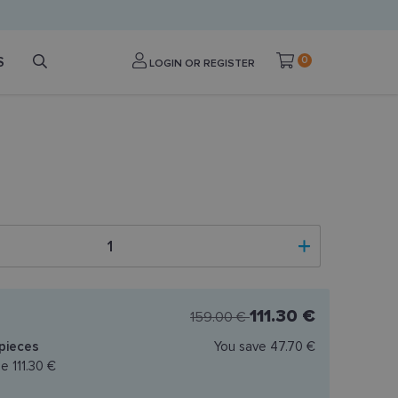
S
0
LOGIN OR REGISTER
111.30 €
159.00 €
pieces
You save
47.70 €
ce
111.30 €