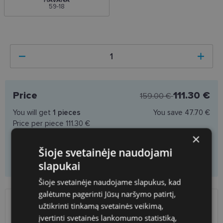
59-18
Price
111.30 €
159.00 €
You will get
1
pieces
You save
47.70 €
Price per piece
111.30 €
×
Šioje svetainėje naudojami
Add to cart
slapukai
Šioje svetainėje naudojame slapukus, kad
galėtume pagerinti Jūsų naršymo patirtį,
užtikrinti tinkamą svetainės veikimą,
SHIPPING
LITHUANIA
įvertinti svetainės lankomumo statistiką,