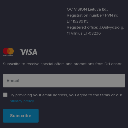
svetainę nuo
tam tikro tip
OC VISION Lietuva ltd.,
programinės
Registration number/ PVN nr.
įrangos atak
prieš
LT115289113
žiniatinklio
Registered office: J.Galvydžio g.
formas.
11 Vilnius LT-08236
country_ok
www.lensor.lt
1 metai
shipping_country
www.lensor.lt
1 metai
clientId
www.lensor.lt
1 metai
Slapukas
naudojamas
unikaliems
Subscribe to receive special offers and promotions from Dr.Lensor
vartotojams
atskirti,
Please enter an email address
atsitiktinai
sugeneruotą
numerį
priskiriant
kliento
identifikatori
By providing your email address, you agree to the terms of our
Patobulinant
svetainės
privacy policy
našumą ir
funkcionalu
ji yra
Subscribe
naudojama
vartotojo
patirčiai