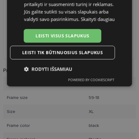
pritaikyti ir suasmeninti turinį ir reklamas.
Planned delivery date
Thursday Sept. 17, 2026
Jūs galite sutikti su visais slapukais arba
Shop LT
free
valdyti savo pasirinkimus.
Skaityti daugiau
Venipak paštomatai
free
LP Express paštomatai
free
LEISTI VISUS SLAPUKUS
DPD paštomatai
free
Omniva paštomatai
0.50 €
Courier
free
LEISTI TIK BŪTINUOSIUS SLAPUKUS
RODYTI IŠSAMIAU
Product Information
POWERED BY COOKIESCRIPT
Būtinieji
Statistikos
Rinkodaros
Brand
RAYBAN
slapukai
slapukai
slapukai
Frame size
59-18
Funkciniai slapukai
Size
XL
Frame color
black