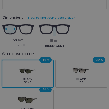
Dimensions
How to find your glasses size?
59 mm
18 mm
Lens width
Bridge width
CHOOSE COLOR
-30 %
-30 %
BLACK
BLACK
59-18
57
-30 %
HAVANA