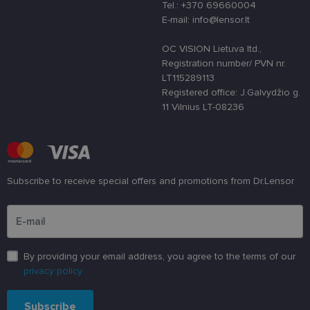
siekiant
Tel.: +370 69660004
apsaugoti
E-mail: info@lensor.lt
svetainę nuo
tam tikro tip
programinės
OC VISION Lietuva ltd.,
įrangos atak
prieš
Registration number/ PVN nr.
žiniatinklio
LT115289113
formas.
Registered office: J.Galvydžio g.
country_ok
www.lensor.lt
1 metai
11 Vilnius LT-08236
shipping_country
www.lensor.lt
1 metai
clientId
www.lensor.lt
1 metai
Slapukas
naudojamas
unikaliems
vartotojams
atskirti,
Subscribe to receive special offers and promotions from Dr.Lensor
atsitiktinai
sugeneruotą
Please enter an email address
numerį
priskiriant
kliento
identifikatori
Patobulinant
svetainės
By providing your email address, you agree to the terms of our
našumą ir
privacy policy
funkcionalu
ji yra
naudojama
vartotojo
Subscribe