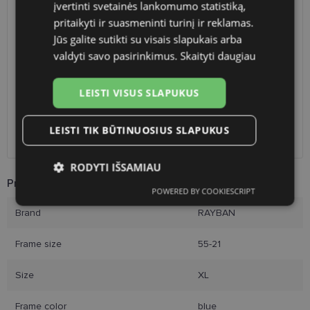
įvertinti svetainės lankomumo statistiką,
SHIPPING
LITHUANIA
pritaikyti ir suasmeninti turinį ir reklamas.
Jūs galite sutikti su visais slapukais arba
Planned delivery date
Thursday Sept. 17, 2026
valdyti savo pasirinkimus.
Skaityti daugiau
Shop LT
free
Venipak paštomatai
free
LEISTI VISUS SLAPUKUS
LP Express paštomatai
free
DPD paštomatai
free
Omniva paštomatai
0.50 €
LEISTI TIK BŪTINUOSIUS SLAPUKUS
Courier
free
RODYTI IŠSAMIAU
Product Information
POWERED BY COOKIESCRIPT
Būtinieji
Statistikos
Rinkodaros
slapukai
slapukai
slapukai
Brand
RAYBAN
Frame size
55-21
Funkciniai slapukai
Size
XL
Frame color
blue