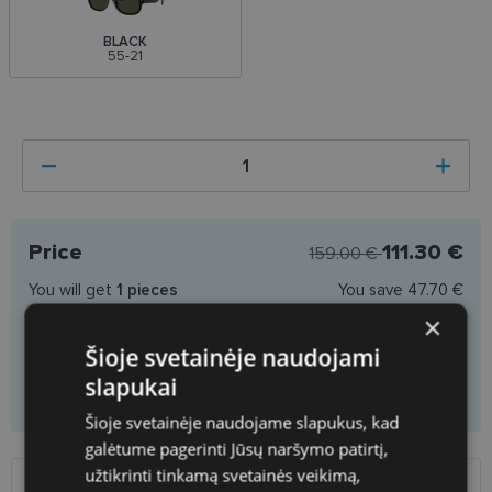
BLACK
55-21
Price
111.30 €
159.00 €
You will get
1
pieces
You save
47.70 €
Price per piece
111.30 €
×
Šioje svetainėje naudojami
slapukai
Add to cart
Šioje svetainėje naudojame slapukus, kad
galėtume pagerinti Jūsų naršymo patirtį,
užtikrinti tinkamą svetainės veikimą,