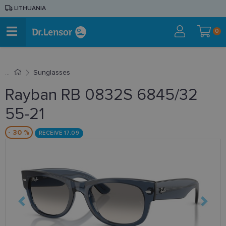
LITHUANIA
0
Sunglasses
Rayban RB 0832S 6845/32
55-21
- 30 %
RECEIVE 17.09