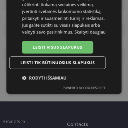
Size
S
užtikrinti tinkamą svetainės veikimą,
įvertinti svetainės lankomumo statistiką,
Color
matt blue
pritaikyti ir suasmeninti turinį ir reklamas.
Jūs galite sutikti su visais slapukais arba
Material
Plastic
valdyti savo pasirinkimus.
Skaityti daugiau
Customer group
Children
LEISTI VISUS SLAPUKUS
Lens width
48
LEISTI TIK BŪTINUOSIUS SLAPUKUS
Bridge width
17
RODYTI IŠSAMIAU
POWERED BY COOKIESCRIPT
Būtinieji
Statistikos
Rinkodaros
slapukai
slapukai
slapukai
Funkciniai slapukai
Refund form
Contacts