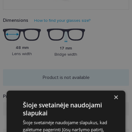
Dimensions
How to find your glasses size?
48 mm
17 mm
Lens width
Bridge width
Product is not available
×
Product Information
Šioje svetainėje naudojami
Brand
POLICE
slapukai
Šioje svetainėje naudojame slapukus, kad
Size
48-17
galėtume pagerinti Jūsų naršymo patirtį,