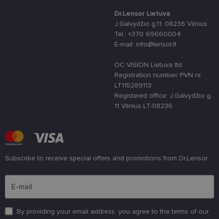
Dr.Lensor Lietuva
J.Galvydžio g.11, 08236 Vilnius
Tel.: +370 69660004
E-mail: info@lensor.lt
Būtinieji slapukai
Statistikos slapukai
Rinkodaros slapukai
Funkciniai slapukai
OC VISION Lietuva ltd.,
Registration number/ PVN nr.
Šie slapukai yra būtini, kad galėtumėte naršyti
LT115289113
svetainės turinį bei naudotis jo funkcijomis. Šie
Registered office: J.Galvydžio g.
slapukai atpažįsta Jūsų įrenginį, tačiau neatskleidžia
Jūsų tapatybės, taip pat nerenka informacijos. Be šių
11 Vilnius LT-08236
slapukų tinklalapis neveiks tinkamai. Šie slapukai
saugomi Jūsų įrenginyje, kol slapukai atlieka savo
funkcijas, bet ne ilgiau kaip dvejus metus.
Šie būtinieji slapukai nustatomi automatiškai.
Subscribe to receive special offers and promotions from Dr.Lensor
Teikėjas
/
Pavadinimas
Galiojimas
Aprašymas
Domenas
Please enter an email address
csrftoken
www.lensor.lt
11 mėnesį
Šis slapukas 
4 savaitės
susietas su
„Django“
žiniatinklio
kūrimo
By providing your email address, you agree to the terms of our
platforma,