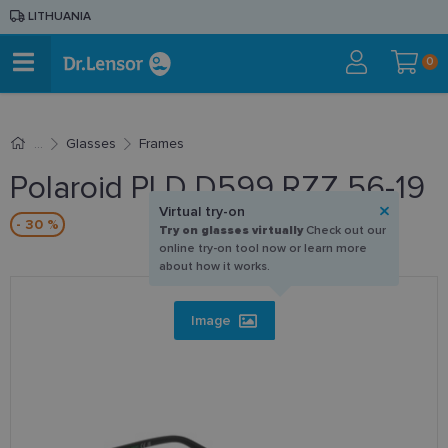
LITHUANIA
0
Glasses
Frames
Polaroid PLD D599 RZZ 56-19
Virtual try-on
- 30 %
Try on glasses virtually
Check out our
online try-on tool now or learn more
about how it works.
Image