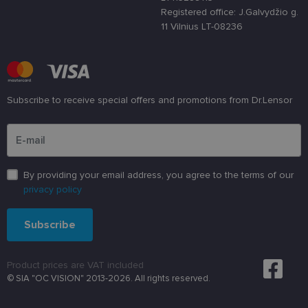
programinės
įrangos atak
Registered office: J.Galvydžio g.
prieš
11 Vilnius LT-08236
žiniatinklio
formas.
country_ok
www.lensor.lt
1 metai
shipping_country
www.lensor.lt
1 metai
clientId
www.lensor.lt
1 metai
Slapukas
Subscribe to receive special offers and promotions from Dr.Lensor
naudojamas
unikaliems
Please enter an email address
vartotojams
atskirti,
atsitiktinai
sugeneruotą
numerį
By providing your email address, you agree to the terms of our
priskiriant
kliento
privacy policy
identifikatori
Patobulinant
svetainės
Subscribe
našumą ir
funkcionalu
ji yra
naudojama
vartotojo
Product prices are VAT included
patirčiai
© SIA "OC VISION" 2013-2026. All rights reserved.
pagerinti.
CookieScriptConsent
11 mėnesį
Šį slapuką
CookieScript