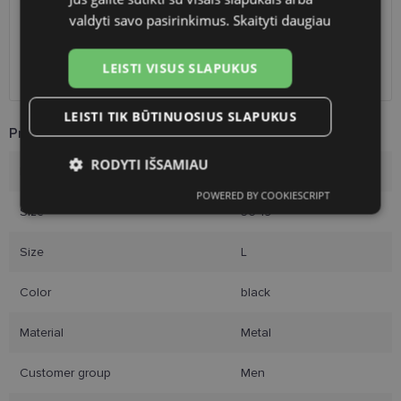
LP Express paštomatai
free
valdyti savo pasirinkimus.
Skaityti daugiau
DPD paštomatai
free
Omniva paštomatai
0.50 €
LEISTI VISUS SLAPUKUS
Courier
free
LEISTI TIK BŪTINUOSIUS SLAPUKUS
Product Information
RODYTI IŠSAMIAU
Brand
POLAROID
POWERED BY COOKIESCRIPT
Būtinieji
Statistikos
Rinkodaros
Size
56-19
slapukai
slapukai
slapukai
Size
L
Funkciniai slapukai
Color
black
Material
Metal
Customer group
Men