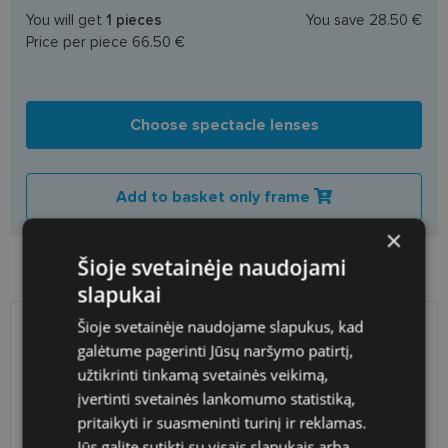
You will get
1
pieces
You save
28.50 €
Price per piece
66.50 €
Choose spectacle lenses
Add to basket only frame
×
Šioje svetainėje naudojami
Product availability in shops
slapukai
Šioje svetainėje naudojame slapukus, kad
SHIPPING
LITHUANIA
galėtume pagerinti Jūsų naršymo patirtį,
užtikrinti tinkamą svetainės veikimą,
Planned delivery date
Monday Aug. 24, 2026
įvertinti svetainės lankomumo statistiką,
pritaikyti ir suasmeninti turinį ir reklamas.
Shop LT
free
Venipak paštomatai
free
Jūs galite sutikti su visais slapukais arba