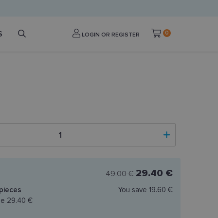
S
0
LOGIN OR REGISTER
29.40 €
49.00 €
pieces
You save
19.60 €
ce
29.40 €