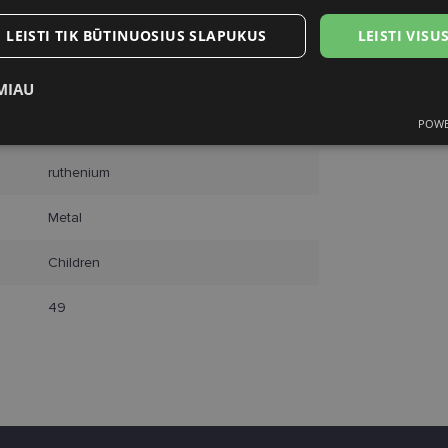
LEISTI TIK BŪTINUOSIUS SLAPUKUS
LEISTI VIS
POLAROID
MIAU
POWE
49
ukai
Statistikos slapukai
Rinkodaros slapukai
Funk
ruthenium
Metal
Children
tinieji slapukai
Statistikos slapukai
Rinkodaros slapukai
Funkciniai slapu
49
i, kad galėtumėte naršyti svetainės turinį bei naudotis jo funkcijomis. Šie slapukai atpaž
Jūsų tapatybės, taip pat nerenka informacijos. Be šių slapukų tinklalapis neveiks tinkama
e, kol slapukai atlieka savo funkcijas, bet ne ilgiau kaip dvejus metus.
i nustatomi automatiškai.
Teikėjas
/
Galiojimas
Aprašymas
Domenas