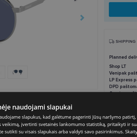
SHIPPING
Planned deli
Shop LT
Venipak paš
LP Express 
DPD paštom
Omniva pašt
Courier
inėje naudojami slapukai
naudojame slapukus, kad galėtume pagerinti Jūsų naršymo patirtį, 
veikimą, įvertinti svetainės lankomumo statistiką, pritaikyti ir su
te sutikti su visais slapukais arba valdyti savo pasirinkimus.
Skait