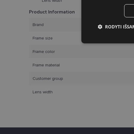
Lens width
Product Information
Brand
RODYTI IŠSA
Frame size
Būtinieji slap
Frame color
Frame material
Customer group
Bū
Lens width
Šie slapukai yra būtin
tačiau neatskleidžia 
saugomi Jūsų įrenginyj
Šie būtinieji slapuka
Pavadinimas