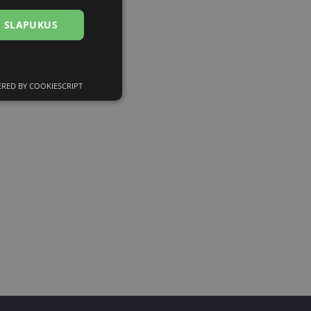
US SLAPUKUS
RED BY COOKIESCRIPT
ciniai slapukai
kai
įsta Jūsų įrenginį,
i. Šie slapukai