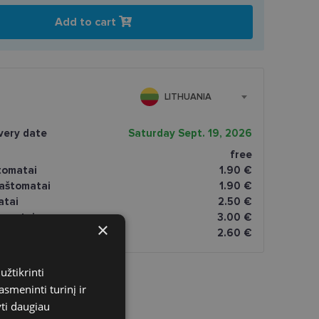
Add to cart
LITHUANIA
very date
Saturday Sept. 19, 2026
free
tomatai
1.90 €
paštomatai
1.90 €
atai
2.50 €
omatai
3.00 €
×
2.60 €
užtikrinti
asmeninti turinį ir
yti daugiau