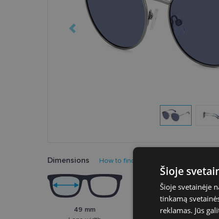
Dimensions
How to find your glasses size?
Šioje sveta
Šioje svetainėje 
tinkamą svetainės 
49 mm
reklamas. Jūs gali