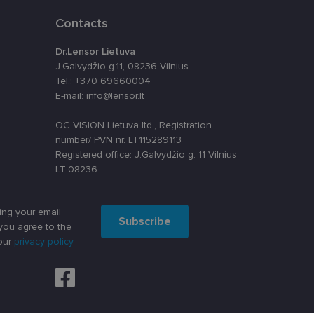
ūrimo platforma,
tainę nuo tam tikro
Contacts
ormas.
Dr.Lensor Lietuva
J.Galvydžio g.11, 08236 Vilnius
Tel.: +370 69660004
, atsitiktinai
iui. Patobulinant
E-mail: info@lensor.lt
ma vartotojo
OC VISION Lietuva ltd., Registration
ankytojų slapukų
number/ PVN nr. LT115289113
-Script.com slapukų
Registered office: J.Galvydžio g. 11 Vilnius
LT-08236
ing your email
Subscribe
you agree to the
our
privacy policy
apie tai, kaip
rią galutinis
svetainėje.
alytics“ - tai
paslaugos
 nustatytų, ar
s skiriant