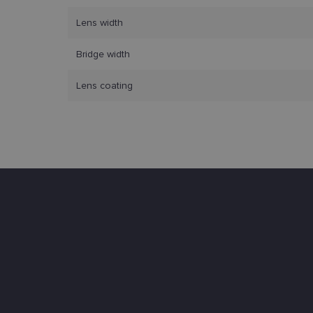
tačiau neatskleidžia 
saugomi Jūsų įrenginyj
Lens width
Šie būtinieji slapuka
Bridge width
Pavadinimas
Lens coating
csrftoken
country_ok
shipping_country
clientId
CookieScriptConse