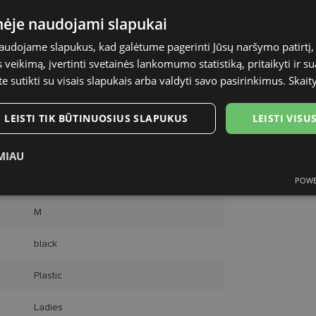
inėje naudojami slapukai
naudojame slapukus, kad galėtume pagerinti Jūsų naršymo patirtį, 
veikimą, įvertinti svetainės lankomumo statistiką, pritaikyti ir su
te sutikti su visais slapukais arba valdyti savo pasirinkimus.
Skait
LEISTI TIK BŪTINUOSIUS SLAPUKUS
LEISTI VIS
POLAROID
MIAU
51-19
POWE
ukai
Statistikos slapukai
Rinkodaros slapukai
Funk
M
black
Plastic
tinieji slapukai
Statistikos slapukai
Rinkodaros slapukai
Funkciniai slapu
Ladies
i, kad galėtumėte naršyti svetainės turinį bei naudotis jo funkcijomis. Šie slapukai atpaž