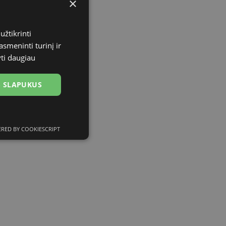
×
užtikrinti
asmeninti turinį ir
yti daugiau
US SLAPUKUS
RED BY COOKIESCRIPT
ciniai slapukai
kai
įsta Jūsų įrenginį,