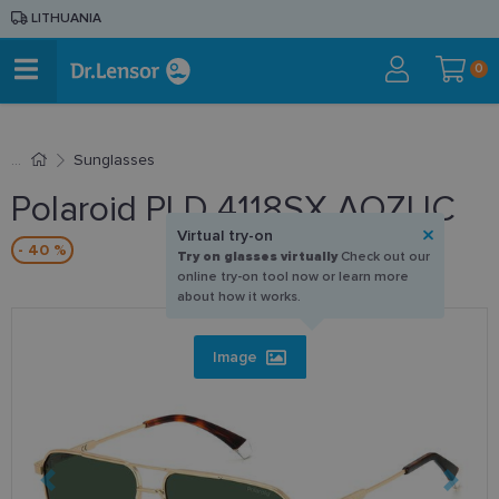
LITHUANIA
0
Sunglasses
Polaroid PLD 4118SX AOZUC
Virtual try-on
- 40 %
Try on glasses virtually
Check out our
online try-on tool now or learn more
about how it works.
Image