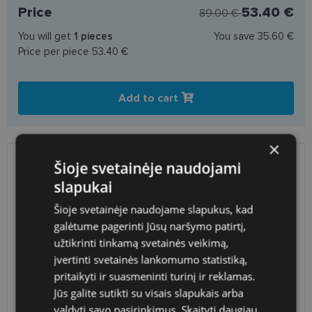
Price
53.40 €
89.00 €
You will get
1
pieces
You save
35.60 €
Price per piece
53.40 €
Add to cart
×
Šioje svetainėje naudojami
SHIPPING
LITHUANIA
slapukai
Planned delivery date
Wednesday Aug. 12, 2026
Šioje svetainėje naudojame slapukus, kad
galėtume pagerinti Jūsų naršymo patirtį,
Shop LT
free
užtikrinti tinkamą svetainės veikimą,
Venipak paštomatai
free
LP Express paštomatai
free
įvertinti svetainės lankomumo statistiką,
DPD paštomatai
free
pritaikyti ir suasmeninti turinį ir reklamas.
Omniva paštomatai
0.50 €
Jūs galite sutikti su visais slapukais arba
Courier
free
valdyti savo pasirinkimus.
Skaityti daugiau