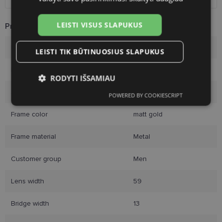
LEISTI VISUS SLAPUKUS
Product Information
Brand
POLAROID
LEISTI TIK BŪTINUOSIUS SLAPUKUS
Frame size
59-13
RODYTI IŠSAMIAU
Size
M
POWERED BY COOKIESCRIPT
Būtinieji
Statistikos
Rinkodaros
slapukai
slapukai
slapukai
Frame color
matt gold
Frame material
Metal
Funkciniai slapukai
Customer group
Men
Lens width
59
Bridge width
13
Būtinieji slapukai
Statistikos slapukai