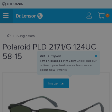
LITHUANIA
0
Sunglasses
Polaroid PLD 2171/G 124UC
58-15
Virtual try-on
Try on glasses virtually
Check out our
online try-on tool now or learn more
about how it works.
Image