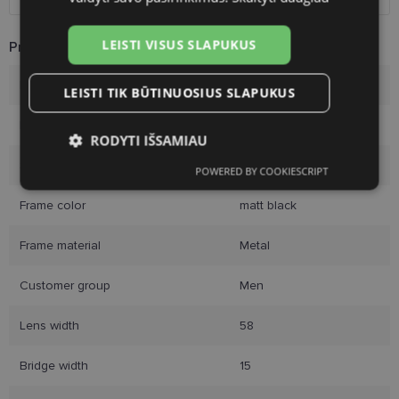
LEISTI VISUS SLAPUKUS
Product Information
Brand
POLAROID
LEISTI TIK BŪTINUOSIUS SLAPUKUS
Frame size
58-15
RODYTI IŠSAMIAU
Size
L
POWERED BY COOKIESCRIPT
Būtinieji
Statistikos
Rinkodaros
slapukai
slapukai
slapukai
Frame color
matt black
Frame material
Metal
Funkciniai slapukai
Customer group
Men
Lens width
58
Bridge width
15
Būtinieji slapukai
Statistikos slapukai