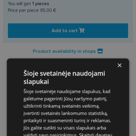
You will get
1
pieces
Price per piece
95.00 €
Add to cart
Product availability in shops
×
Šioje svetainėje naudojami
SHIPPING
LITHUANIA
slapukai
Planned delivery date
Thursday Aug. 13, 2026
Šioje svetainėje naudojame slapukus, kad
galėtume pagerinti Jūsų naršymo patirtį,
Shop LT
free
užtikrinti tinkamą svetainės veikimą,
Venipak paštomatai
free
LP Express paštomatai
free
įvertinti svetainės lankomumo statistiką,
DPD paštomatai
free
pritaikyti ir suasmeninti turinį ir reklamas.
Omniva paštomatai
0.50 €
Jūs galite sutikti su visais slapukais arba
Courier
free
valdyti savo pasirinkimus.
Skaityti daugiau