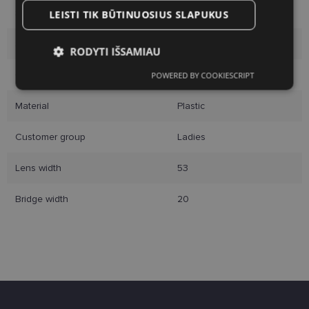
Size
53-20
LEISTI TIK BŪTINUOSIUS SLAPUKUS
Size
L
RODYTI IŠSAMIAU
Color
black
POWERED BY COOKIESCRIPT
Būtinieji
Statistikos
Rinkodaros
slapukai
slapukai
slapukai
Material
Plastic
Customer group
Ladies
Funkciniai slapukai
Lens width
53
Bridge width
20
Būtinieji slapukai
Statistikos slapukai
Rinkodaros slapukai
Funkciniai slapukai
Šie slapukai yra būtini, kad galėtumėte naršyti
svetainės turinį bei naudotis jo funkcijomis. Šie