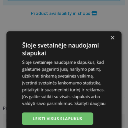
Product availability in shops
SHIPPING
×
LITHUANIA
Šioje svetainėje naudojami
Planned delivery date
Tuesday Aug. 25, 2026
slapukai
Shop LT
free
Šioje svetainėje naudojame slapukus, kad
Venipak paštomatai
free
galėtume pagerinti Jūsų naršymo patirtį,
LP Express paštomatai
free
užtikrinti tinkamą svetainės veikimą,
DPD paštomatai
free
įvertinti svetainės lankomumo statistiką,
Omniva paštomatai
0.50 €
pritaikyti ir suasmeninti turinį ir reklamas.
Courier
free
Jūs galite sutikti su visais slapukais arba
valdyti savo pasirinkimus.
Skaityti daugiau
Product Information
LEISTI VISUS SLAPUKUS
Brand
PEPE JEANS