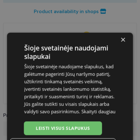
Product availability in shops
SHIPPING
LITHUANIA
×
Šioje svetainėje naudojami
Planned delivery date
Tuesday Aug. 25, 2026
slapukai
Shop LT
free
Šioje svetainėje naudojame slapukus, kad
Venipak paštomatai
free
galėtume pagerinti Jūsų naršymo patirtį,
LP Express paštomatai
free
užtikrinti tinkamą svetainės veikimą,
DPD paštomatai
free
Omniva paštomatai
0.50 €
įvertinti svetainės lankomumo statistiką,
Courier
free
pritaikyti ir suasmeninti turinį ir reklamas.
Jūs galite sutikti su visais slapukais arba
valdyti savo pasirinkimus.
Skaityti daugiau
Product Information
LEISTI VISUS SLAPUKUS
Brand
PEPE JEANS