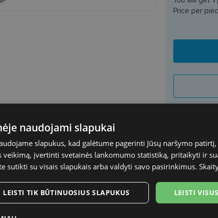
Price per pie
inėje naudojami slapukai
PEPE JEANS
naudojame slapukus, kad galėtume pagerinti Jūsų naršymo patirtį, 
54-20
veikimą, įvertinti svetainės lankomumo statistiką, pritaikyti ir su
SHIPPING
te sutikti su visais slapukais arba valdyti savo pasirinkimus.
Skait
L
Planned deli
LEISTI TIK BŪTINUOSIUS SLAPUKUS
LEISTI VIS
grey
Shop LT
Venipak paš
Plastic
LP Express 