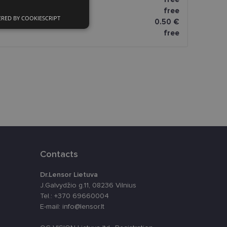
atai
free
RED BY COOKIESCRIPT
omatai
0.50 €
ciniai slapukai
free
kai
įsta Jūsų įrenginį,
i. Šie slapukai
Contacts
Dr.Lensor Lietuva
ūrimo platforma,
J.Galvydžio g.11, 08236 Vilnius
tainę nuo tam tikro
Tel.: +370 69660004
ormas.
E-mail: info@lensor.lt