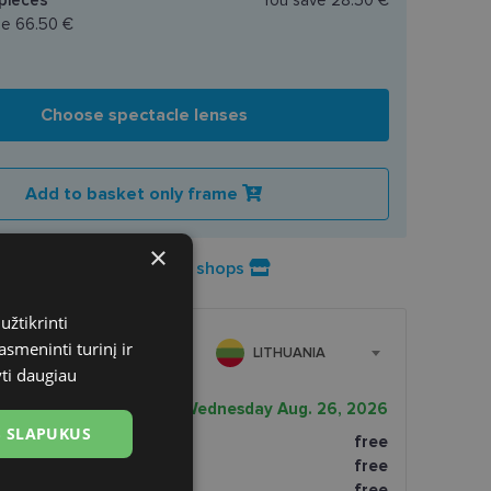
ce
66.50 €
Choose spectacle lenses
Add to basket only frame
×
Product availability in shops
užtikrinti
asmeninti turinį ir
LITHUANIA
yti daugiau
very date
Wednesday Aug. 26, 2026
US SLAPUKUS
free
tomatai
free
paštomatai
free