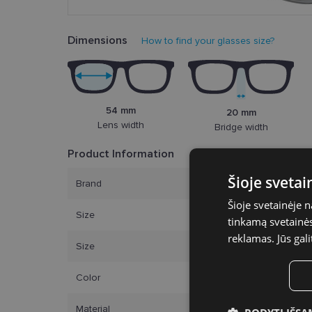
Dimensions
How to find your glasses size?
54 mm
20 mm
Lens width
Bridge width
Product Information
Šioje sveta
Brand
Šioje svetainėje 
Size
tinkamą svetainės 
reklamas. Jūs gali
Size
Color
Material