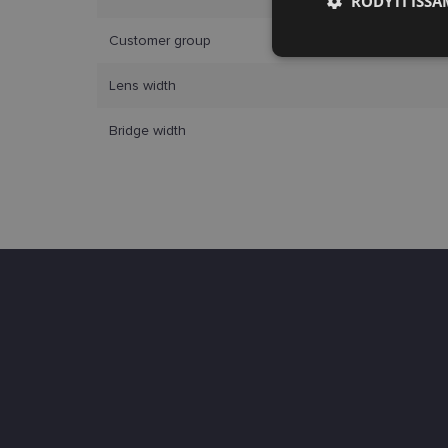
RODYTI IŠSA
Customer group
Būtinieji slap
Lens width
Bridge width
Bū
Šie slapukai yra būtin
tačiau neatskleidžia 
saugomi Jūsų įrenginyj
Šie būtinieji slapuka
Pavadinimas
csrftoken
country_ok
shipping_country