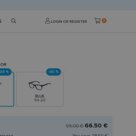
S
0
LOGIN OR REGISTER
LOR
-30 %
-30 %
BLUE
54-20
66.50 €
95.00 €
pieces
You save
28.50 €