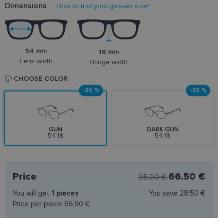
Dimensions
How to find your glasses size?
54 mm
18 mm
Lens width
Bridge width
CHOOSE COLOR
-30 %
-30 %
GUN
DARK GUN
54-18
54-18
Price
66.50 €
95.00 €
You will get
1
pieces
You save
28.50 €
Price per piece
66.50 €