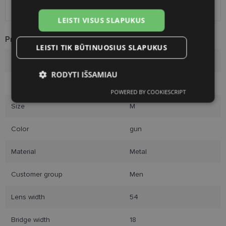
Courier
free
LEISTI VISUS SLAPUKUS
Product Information
LEISTI TIK BŪTINUOSIUS SLAPUKUS
Brand
PEPE JEANS
RODYTI IŠSAMIAU
Size
54-18
POWERED BY COOKIESCRIPT
Būtinieji
Statistikos
Rinkodaros
slapukai
slapukai
slapukai
Size
M
Color
gun
Funkciniai slapukai
Material
Metal
Customer group
Men
Lens width
54
Būtinieji slapukai
Statistikos slapukai
Bridge width
18