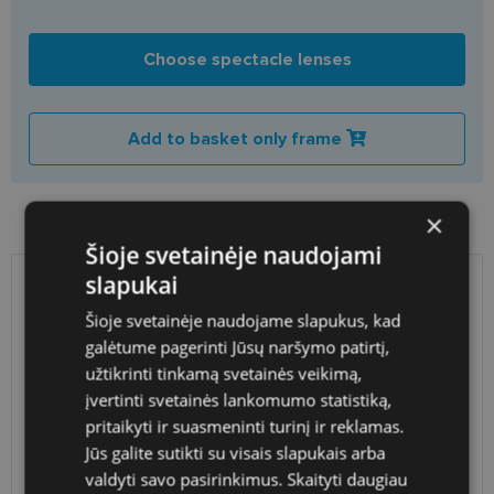
Choose spectacle lenses
Add to basket only frame
Product availability in shops
×
Šioje svetainėje naudojami
slapukai
SHIPPING
LITHUANIA
Šioje svetainėje naudojame slapukus, kad
galėtume pagerinti Jūsų naršymo patirtį,
Planned delivery date
Thursday Aug. 27, 2026
užtikrinti tinkamą svetainės veikimą,
Shop LT
free
įvertinti svetainės lankomumo statistiką,
Venipak paštomatai
free
pritaikyti ir suasmeninti turinį ir reklamas.
LP Express paštomatai
free
Jūs galite sutikti su visais slapukais arba
DPD paštomatai
free
valdyti savo pasirinkimus.
Skaityti daugiau
Omniva paštomatai
0.50 €