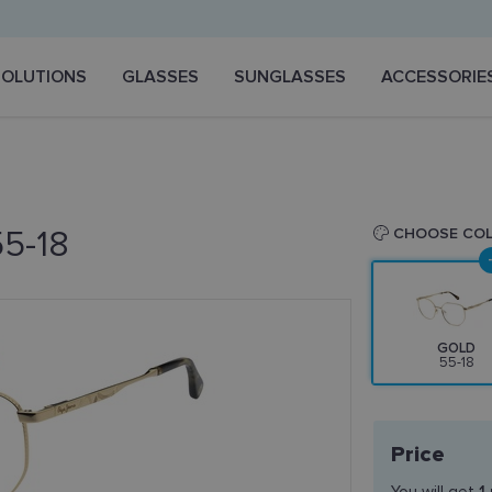
SOLUTIONS
GLASSES
SUNGLASSES
ACCESSORIE
55-18
CHOOSE CO
GOLD
55-18
Price
You will get
1