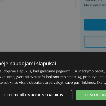
Price per pie
inėje naudojami slapukai
PEPE JEANS
naudojame slapukus, kad galėtume pagerinti Jūsų naršymo patirtį, 
55-18
SHIPPING
veikimą, įvertinti svetainės lankomumo statistiką, pritaikyti ir su
te sutikti su visais slapukais arba valdyti savo pasirinkimus.
Skait
L
Planned deli
LEISTI TIK BŪTINUOSIUS SLAPUKUS
LEISTI VIS
Shop LT
gold
Venipak paš
LP Express 