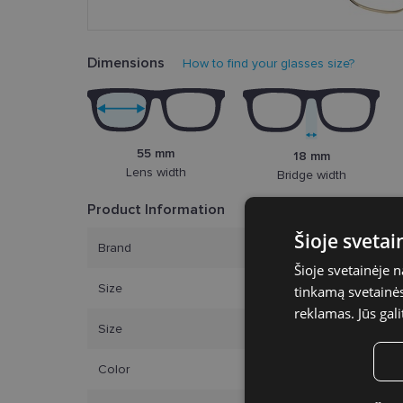
Dimensions
How to find your glasses size?
55 mm
18 mm
Lens width
Bridge width
Product Information
Šioje sveta
Brand
Šioje svetainėje 
Size
tinkamą svetainės 
reklamas. Jūs gali
Size
Color