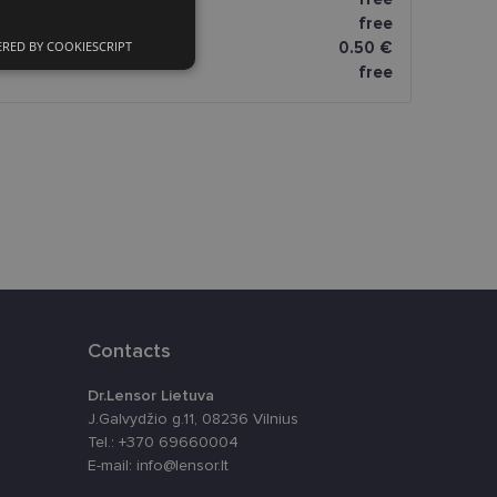
atai
free
RED BY COOKIESCRIPT
omatai
0.50 €
ciniai slapukai
free
kai
įsta Jūsų įrenginį,
i. Šie slapukai
Contacts
Dr.Lensor Lietuva
ūrimo platforma,
J.Galvydžio g.11, 08236 Vilnius
tainę nuo tam tikro
ormas.
Tel.: +370 69660004
E-mail: info@lensor.lt