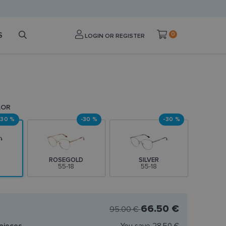
S
0
LOGIN OR REGISTER
LOR
-30 %
-30 %
-30 %
ROSEGOLD
SILVER
55-18
55-18
66.50 €
95.00 €
pieces
You save
28.50 €