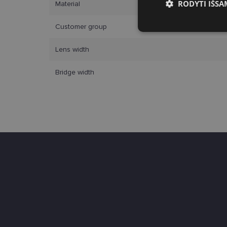
RODYTI IŠSA
Material
Būtinieji slap
Customer group
Lens width
Bridge width
Bū
Šie slapukai yra būtin
tačiau neatskleidžia 
saugomi Jūsų įrenginyj
Šie būtinieji slapuka
Pavadinimas
csrftoken
country_ok