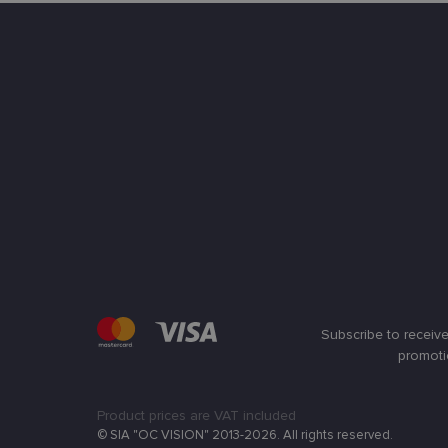
Bū
Šie slapukai yra būtin
tačiau neatskleidžia 
saugomi Jūsų įrenginyj
Šie būtinieji slapuka
Pavadinimas
csrftoken
country_ok
shipping_country
Subscribe to receive
clientId
promoti
Product prices are VAT included
CookieScriptConse
© SIA "OC VISION" 2013-2026. All rights reserved.