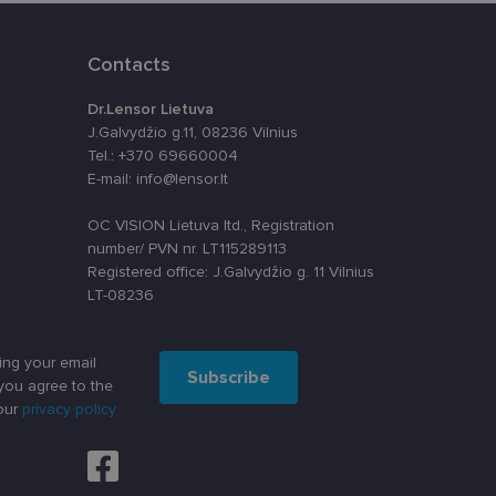
Contacts
kai
Dr.Lensor Lietuva
įsta Jūsų įrenginį,
i. Šie slapukai
J.Galvydžio g.11, 08236 Vilnius
Tel.: +370 69660004
E-mail: info@lensor.lt
OC VISION Lietuva ltd., Registration
number/ PVN nr. LT115289113
ūrimo platforma,
Registered office: J.Galvydžio g. 11 Vilnius
tainę nuo tam tikro
LT-08236
ormas.
ing your email
Subscribe
you agree to the
, atsitiktinai
iui. Patobulinant
our
privacy policy
ma vartotojo
ankytojų slapukų
-Script.com slapukų