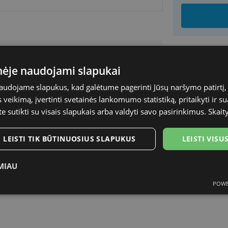
OBLUE
inėje naudojami slapukai
SHIPPING
43-15
naudojame slapukus, kad galėtume pagerinti Jūsų naršymo patirtį, 
Planned deli
veikimą, įvertinti svetainės lankomumo statistiką, pritaikyti ir su
Shop LT
te sutikti su visais slapukais arba valdyti savo pasirinkimus.
Skait
Venipak paš
LP Express 
LEISTI TIK BŪTINUOSIUS SLAPUKUS
LEISTI VIS
DPD paštom
Omniva pašt
MIAU
Courier
POWE
ukai
Statistikos slapukai
Rinkodaros slapukai
Funk