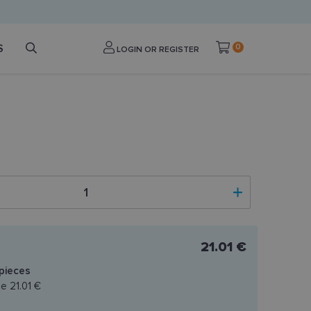
S
0
LOGIN OR REGISTER
21.01 €
pieces
ce
21.01 €