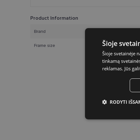
Product Information
Brand
Šioje sveta
Frame size
Šioje svetainėje 
tinkamą svetainės 
reklamas. Jūs gali
RODYTI IŠSA
Būtinieji slap