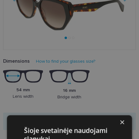
Dimensions
How to find your glasses size?
54 mm
16 mm
Lens width
Bridge width
×
Product is not available
Šioje svetainėje naudojami
slapukai