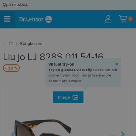
LITHUANIA
0
Sunglasses
Liu jo LJ 828S 011 54-16
Virtual try-on
- 30 %
Try on glasses virtually
Check out our
online try-on tool now or learn more
about how it works.
Image