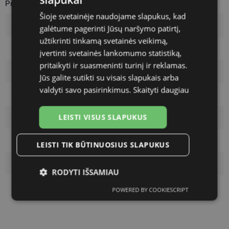
Product Information
Šioje svetainėje naudojame slapukus, kad
Brand
LIU JO
galėtume pagerinti Jūsų naršymo patirtį,
užtikrinti tinkamą svetainės veikimą,
Frame size
54-16
įvertinti svetainės lankomumo statistiką,
pritaikyti ir suasmeninti turinį ir reklamas.
Size
M
Jūs galite sutikti su visais slapukais arba
valdyti savo pasirinkimus.
Skaityti daugiau
Frame color
blk/hav
LEISTI VISUS SLAPUKUS
Frame material
Plastic
Customer group
Ladies
LEISTI TIK BŪTINUOSIUS SLAPUKUS
Lens width
54
RODYTI IŠSAMIAU
Bridge width
16
POWERED BY COOKIESCRIPT
Būtinieji
Statistikos
Rinkodaros
slapukai
slapukai
slapukai