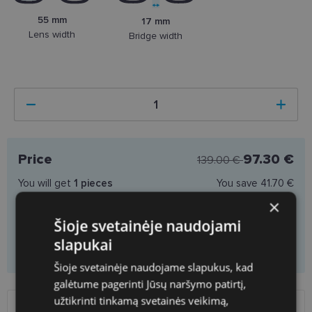
55 mm
17 mm
Lens width
Bridge width
Price
97.30 €
139.00 €
You will get
1
pieces
You save
41.70 €
Price per piece
97.30 €
×
Šioje svetainėje naudojami
slapukai
Add to cart
Šioje svetainėje naudojame slapukus, kad
galėtume pagerinti Jūsų naršymo patirtį,
užtikrinti tinkamą svetainės veikimą,