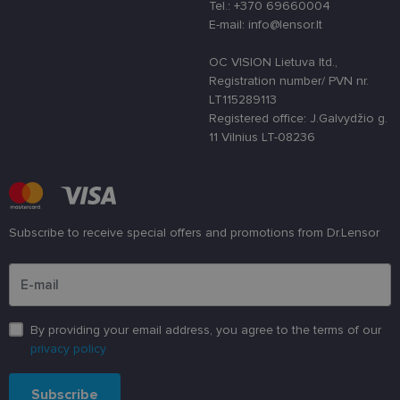
siekiant
Tel.: +370 69660004
apsaugoti
E-mail: info@lensor.lt
svetainę nuo
tam tikro tip
programinės
OC VISION Lietuva ltd.,
įrangos atak
prieš
Registration number/ PVN nr.
žiniatinklio
LT115289113
formas.
Registered office: J.Galvydžio g.
country_ok
www.lensor.lt
1 metai
11 Vilnius LT-08236
shipping_country
www.lensor.lt
1 metai
clientId
www.lensor.lt
1 metai
Slapukas
naudojamas
unikaliems
vartotojams
atskirti,
Subscribe to receive special offers and promotions from Dr.Lensor
atsitiktinai
sugeneruotą
Please enter an email address
numerį
priskiriant
kliento
identifikatori
Patobulinant
By providing your email address, you agree to the terms of our
svetainės
našumą ir
privacy policy
funkcionalu
ji yra
naudojama
vartotojo
Subscribe