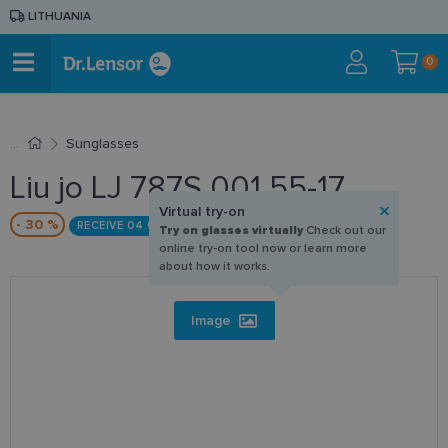
LITHUANIA
0
Sunglasses
Liu jo LJ 787S 001 55-17
Virtual try-on
- 30 %
RECEIVE 04.09
Try on glasses virtually
Check out our
online try-on tool now or learn more
about how it works.
Image