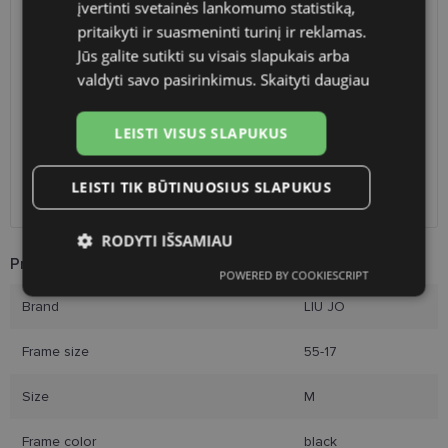
įvertinti svetainės lankomumo statistiką,
SHIPPING
LITHUANIA
pritaikyti ir suasmeninti turinį ir reklamas.
Jūs galite sutikti su visais slapukais arba
Planned delivery date
Friday Sept. 4, 2026
valdyti savo pasirinkimus.
Skaityti daugiau
Shop LT
free
Venipak paštomatai
free
LEISTI VISUS SLAPUKUS
LP Express paštomatai
free
DPD paštomatai
free
Omniva paštomatai
0.50 €
LEISTI TIK BŪTINUOSIUS SLAPUKUS
Courier
free
RODYTI IŠSAMIAU
Product Information
POWERED BY COOKIESCRIPT
Būtinieji
Statistikos
Rinkodaros
slapukai
slapukai
slapukai
Brand
LIU JO
Frame size
55-17
Funkciniai slapukai
Size
M
Frame color
black