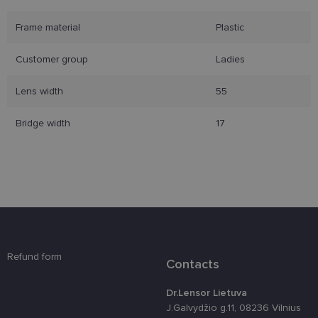
Frame material
Plastic
Būtinieji slapukai
Statistikos slapukai
Customer group
Ladies
Rinkodaros slapukai
Funkciniai slapukai
Lens width
55
Šie slapukai yra būtini, kad galėtumėte naršyti
svetainės turinį bei naudotis jo funkcijomis. Šie
slapukai atpažįsta Jūsų įrenginį, tačiau neatskleidžia
Bridge width
17
Jūsų tapatybės, taip pat nerenka informacijos. Be šių
slapukų tinklalapis neveiks tinkamai. Šie slapukai
saugomi Jūsų įrenginyje, kol slapukai atlieka savo
funkcijas, bet ne ilgiau kaip dvejus metus.
Šie būtinieji slapukai nustatomi automatiškai.
Teikėjas
/
Pavadinimas
Galiojimas
Aprašymas
Domenas
csrftoken
www.lensor.lt
11 mėnesį
Šis slapukas 
4 savaitės
susietas su
Refund form
„Django“
Contacts
žiniatinklio
kūrimo
platforma,
Dr.Lensor Lietuva
skirta „Pytho
J.Galvydžio g.11, 08236 Vilnius
Jis sukurtas