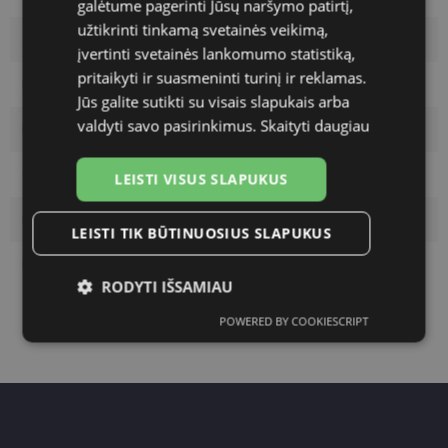
galėtume pagerinti Jūsų naršymo patirtį,
užtikrinti tinkamą svetainės veikimą,
Size
XL
įvertinti svetainės lankomumo statistiką,
pritaikyti ir suasmeninti turinį ir reklamas.
Frame color
gold
Jūs galite sutikti su visais slapukais arba
valdyti savo pasirinkimus.
Skaityti daugiau
Frame material
Plastic
Customer group
Ladies
LEISTI VISUS SLAPUKUS
Lens width
64
LEISTI TIK BŪTINUOSIUS SLAPUKUS
Bridge width
19
RODYTI IŠSAMIAU
POWERED BY COOKIESCRIPT
Būtinieji
Statistikos
Rinkodaros
slapukai
slapukai
slapukai
Funkciniai slapukai