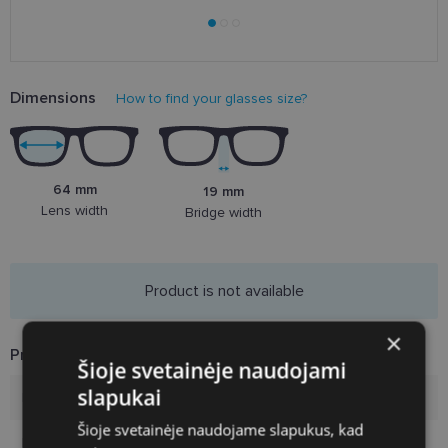
Dimensions
How to find your glasses size?
64 mm
19 mm
Lens width
Bridge width
Product is not available
×
Product Information
Šioje svetainėje naudojami
slapukai
Brand
LIU JO
Šioje svetainėje naudojame slapukus, kad
Frame size
64-19