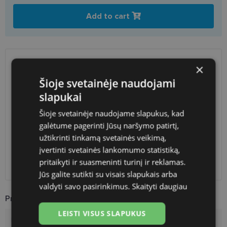
Add to cart
×
SHIPPING
LITHUANIA
Šioje svetainėje naudojami
slapukai
Planned delivery date
Thursday Aug. 13, 2026
Shop LT
free
Šioje svetainėje naudojame slapukus, kad
Venipak paštomatai
free
galėtume pagerinti Jūsų naršymo patirtį,
LP Express paštomatai
free
užtikrinti tinkamą svetainės veikimą,
DPD paštomatai
free
įvertinti svetainės lankomumo statistiką,
Omniva paštomatai
0.50 €
pritaikyti ir suasmeninti turinį ir reklamas.
Courier
free
Jūs galite sutikti su visais slapukais arba
valdyti savo pasirinkimus.
Skaityti daugiau
Product Information
LEISTI VISUS SLAPUKUS
Brand
FURLA