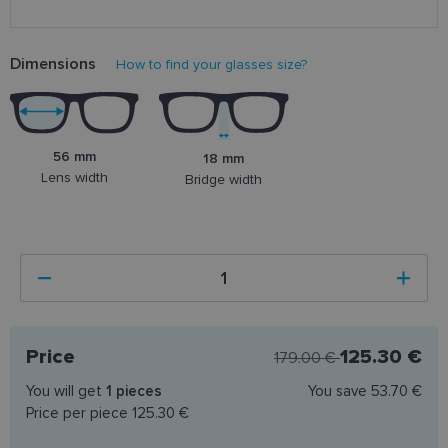
Dimensions
How to find your glasses size?
56 mm
18 mm
Lens width
Bridge width
Price
125.30 €
179.00 €
You will get
1
pieces
You save
53.70 €
Price per piece
125.30 €