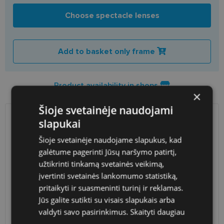
Choose spectacle lenses
Add to basket only frame
Product availability in shops
×
Šioje svetainėje naudojami
slapukai
SHIPPING
LITHUANIA
Šioje svetainėje naudojame slapukus, kad
Planned delivery date
Thursday Aug. 27, 2026
galėtume pagerinti Jūsų naršymo patirtį,
užtikrinti tinkamą svetainės veikimą,
Shop LT
free
įvertinti svetainės lankomumo statistiką,
Venipak paštomatai
1.90 €
LP Express paštomatai
1.90 €
pritaikyti ir suasmeninti turinį ir reklamas.
DPD paštomatai
2.50 €
Jūs galite sutikti su visais slapukais arba
Omniva paštomatai
3.00 €
valdyti savo pasirinkimus.
Skaityti daugiau
Courier
2.60 €