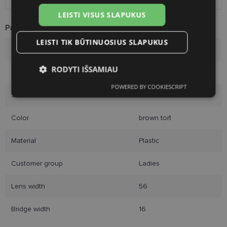
LEISTI VISUS SLAPUKUS
Product Information
LEISTI TIK BŪTINUOSIUS SLAPUKUS
Brand
DIVERSO
RODYTI IŠSAMIAU
Size
56-16
POWERED BY COOKIESCRIPT
Būtinieji
Statistikos
Rinkodaros
Size
M
slapukai
slapukai
slapukai
Color
brown tort
Funkciniai slapukai
Material
Plastic
Customer group
Ladies
Lens width
56
Bridge width
16
Būtinieji slapukai
Statistikos slapukai
Rinkodaros slapukai
Funkciniai slapukai