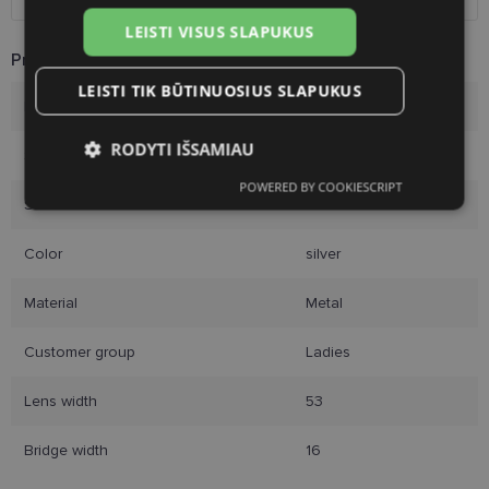
LEISTI VISUS SLAPUKUS
Product Information
LEISTI TIK BŪTINUOSIUS SLAPUKUS
Brand
DIVERSO
RODYTI IŠSAMIAU
Size
53-16
POWERED BY COOKIESCRIPT
Būtinieji
Statistikos
Rinkodaros
Size
S
slapukai
slapukai
slapukai
Color
silver
Funkciniai slapukai
Material
Metal
Customer group
Ladies
Lens width
53
Bridge width
16
Būtinieji slapukai
Statistikos slapukai
Rinkodaros slapukai
Funkciniai slapukai