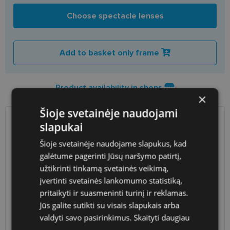
Choose spectacle lenses
Add to basket only frame
Product availability in shops
×
Šioje svetainėje naudojami
slapukai
SHIPPING
LITHUANIA
Šioje svetainėje naudojame slapukus, kad
Planned delivery date
Monday Aug. 24, 2026
galėtume pagerinti Jūsų naršymo patirtį,
užtikrinti tinkamą svetainės veikimą,
Shop LT
free
įvertinti svetainės lankomumo statistiką,
Venipak paštomatai
1.90 €
LP Express paštomatai
1.90 €
pritaikyti ir suasmeninti turinį ir reklamas.
DPD paštomatai
2.50 €
Jūs galite sutikti su visais slapukais arba
Omniva paštomatai
3.00 €
valdyti savo pasirinkimus.
Skaityti daugiau
Courier
2.60 €