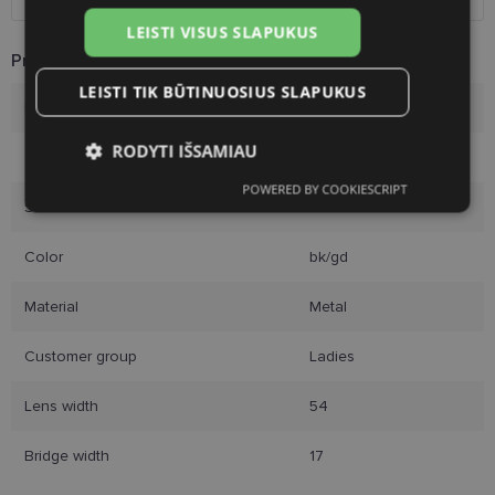
LEISTI VISUS SLAPUKUS
Product Information
LEISTI TIK BŪTINUOSIUS SLAPUKUS
Brand
DIVERSO
RODYTI IŠSAMIAU
Size
54-17
POWERED BY COOKIESCRIPT
Būtinieji
Statistikos
Rinkodaros
Size
M
slapukai
slapukai
slapukai
Color
bk/gd
Funkciniai slapukai
Material
Metal
Customer group
Ladies
Lens width
54
Bridge width
17
Būtinieji slapukai
Statistikos slapukai
Rinkodaros slapukai
Funkciniai slapukai