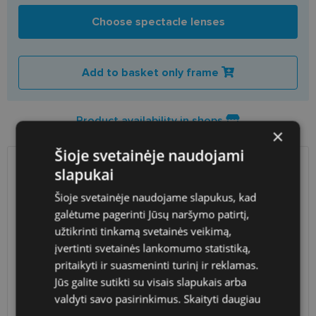
Choose spectacle lenses
Add to basket only frame
Product availability in shops
×
Šioje svetainėje naudojami
slapukai
SHIPPING
LITHUANIA
Šioje svetainėje naudojame slapukus, kad
Planned delivery date
Wednesday Aug. 26, 2026
galėtume pagerinti Jūsų naršymo patirtį,
užtikrinti tinkamą svetainės veikimą,
Shop LT
free
įvertinti svetainės lankomumo statistiką,
Venipak paštomatai
1.90 €
LP Express paštomatai
1.90 €
pritaikyti ir suasmeninti turinį ir reklamas.
DPD paštomatai
2.50 €
Jūs galite sutikti su visais slapukais arba
Omniva paštomatai
3.00 €
valdyti savo pasirinkimus.
Skaityti daugiau
Courier
2.60 €