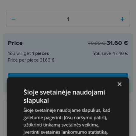
Price
31.60 €
79.00 €
You will get
1
pieces
You save
47.40 €
Price per piece
31.60 €
Add to cart
×
Šioje svetainėje naudojami
slapukai
Šioje svetainėje naudojame slapukus, kad
SHIPPING
LITHUANIA
galėtume pagerinti Jūsų naršymo patirtį,
užtikrinti tinkamą svetainės veikimą,
Planned delivery date
Thursday Aug. 13, 2026
įvertinti svetainės lankomumo statistiką,