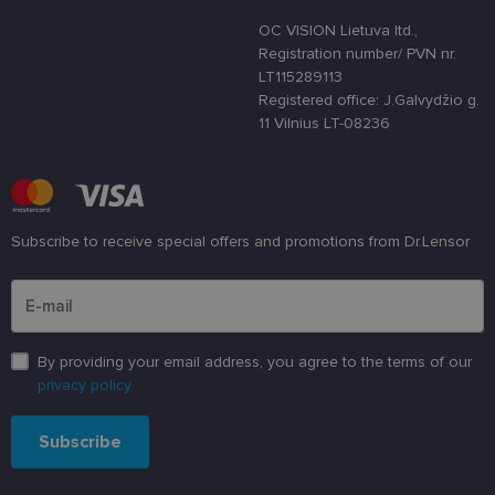
svetainę nuo
tam tikro tip
OC VISION Lietuva ltd.,
programinės
Registration number/ PVN nr.
įrangos atak
prieš
LT115289113
žiniatinklio
Registered office: J.Galvydžio g.
formas.
11 Vilnius LT-08236
country_ok
www.lensor.lt
1 metai
shipping_country
www.lensor.lt
1 metai
clientId
www.lensor.lt
1 metai
Slapukas
naudojamas
unikaliems
Subscribe to receive special offers and promotions from Dr.Lensor
vartotojams
atskirti,
Please enter an email address
atsitiktinai
sugeneruotą
numerį
priskiriant
kliento
identifikatori
By providing your email address, you agree to the terms of our
Patobulinant
privacy policy
svetainės
našumą ir
funkcionalu
ji yra
Subscribe
naudojama
vartotojo
patirčiai
pagerinti.