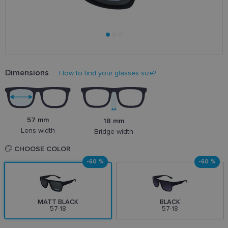
Dimensions
How to find your glasses size?
57 mm
18 mm
Lens width
Bridge width
CHOOSE COLOR
-60 %
-60 %
MATT BLACK
BLACK
57-18
57-18