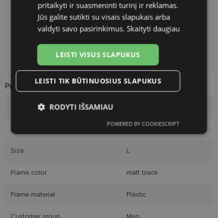
Shop LT
free
pritaikyti ir suasmeninti turinį ir reklamas.
Venipak paštomatai
free
Jūs galite sutikti su visais slapukais arba
LP Express paštomatai
free
valdyti savo pasirinkimus.
Skaityti daugiau
DPD paštomatai
free
Omniva paštomatai
0.50 €
LEISTI VISUS SLAPUKUS
Courier
2.60 €
LEISTI TIK BŪTINUOSIUS SLAPUKUS
Product Information
RODYTI IŠSAMIAU
Brand
AVANGLION
POWERED BY COOKIESCRIPT
Būtinieji
Statistikos
Rinkodaros
Frame size
57-18
slapukai
slapukai
slapukai
Size
L
Frame color
matt black
Funkciniai slapukai
Frame material
Plastic
Customer group
Men