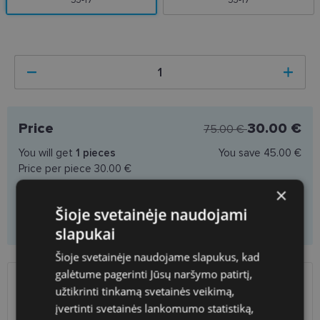
53-17
53-17
Price
30.00 €
75.00 €
You will get
1
pieces
You save
45.00 €
Price per piece
30.00 €
×
Šioje svetainėje naudojami
Add to cart
slapukai
Šioje svetainėje naudojame slapukus, kad
galėtume pagerinti Jūsų naršymo patirtį,
užtikrinti tinkamą svetainės veikimą,
SHIPPING
LITHUANIA
įvertinti svetainės lankomumo statistiką,