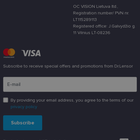
svetainę nuo
tam tikro tip
OC VISION Lietuva ltd.,
programinės
Registration number/ PVN nr.
įrangos atak
prieš
LT115289113
žiniatinklio
Registered office: J.Galvydžio g.
formas.
11 Vilnius LT-08236
country_ok
www.lensor.lt
1 metai
shipping_country
www.lensor.lt
1 metai
clientId
www.lensor.lt
1 metai
Slapukas
naudojamas
unikaliems
Subscribe to receive special offers and promotions from Dr.Lensor
vartotojams
atskirti,
Please enter an email address
atsitiktinai
sugeneruotą
numerį
priskiriant
kliento
identifikatori
By providing your email address, you agree to the terms of our
Patobulinant
privacy policy
svetainės
našumą ir
funkcionalu
ji yra
Subscribe
naudojama
vartotojo
patirčiai
pagerinti.