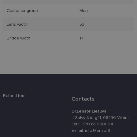
Customer group
Men
Būtinieji slapukai
Statistikos slapukai
Rinkodaros slapukai
Funkciniai slapukai
Lens width
53
Šie slapukai yra būtini, kad galėtumėte naršyti
Bridge width
17
svetainės turinį bei naudotis jo funkcijomis. Šie
slapukai atpažįsta Jūsų įrenginį, tačiau neatskleidžia
Jūsų tapatybės, taip pat nerenka informacijos. Be šių
slapukų tinklalapis neveiks tinkamai. Šie slapukai
saugomi Jūsų įrenginyje, kol slapukai atlieka savo
funkcijas, bet ne ilgiau kaip dvejus metus.
Šie būtinieji slapukai nustatomi automatiškai.
Teikėjas
/
Pavadinimas
Galiojimas
Aprašymas
Domenas
Refund form
csrftoken
www.lensor.lt
11 mėnesį
Šis slapukas 
Contacts
4 savaitės
susietas su
„Django“
žiniatinklio
Dr.Lensor Lietuva
kūrimo
platforma,
J.Galvydžio g.11, 08236 Vilnius
skirta „Pytho
Tel.: +370 69660004
Jis sukurtas
siekiant
E-mail: info@lensor.lt
apsaugoti