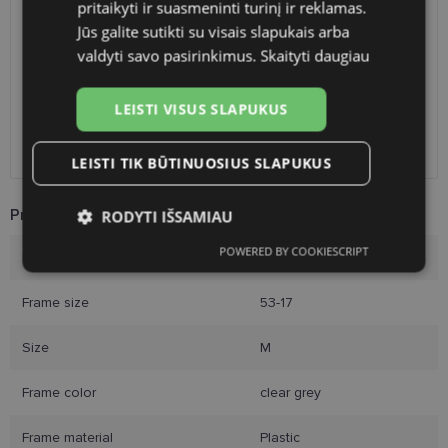
pritaikyti ir suasmeninti turinį ir reklamas.
Planned delivery date
Saturday Aug. 8, 2026
Jūs galite sutikti su visais slapukais arba
Shop LT
free
valdyti savo pasirinkimus.
Skaityti daugiau
Venipak paštomatai
free
LP Express paštomatai
free
DPD paštomatai
free
LEISTI VISUS SLAPUKUS
Omniva paštomatai
0.50 €
Courier
2.60 €
LEISTI TIK BŪTINUOSIUS SLAPUKUS
Product Information
RODYTI IŠSAMIAU
POWERED BY COOKIESCRIPT
Brand
AVANGLION
Būtinieji
Statistikos
Rinkodaros
slapukai
slapukai
slapukai
Frame size
53-17
Size
M
Funkciniai slapukai
Frame color
clear grey
Frame material
Plastic