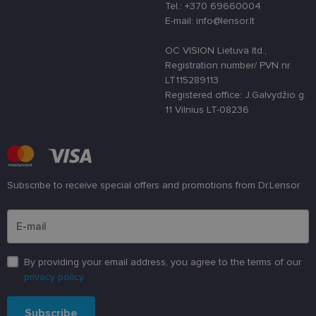
siekiant
Tel.: +370 69660004
apsaugoti
E-mail: info@lensor.lt
svetainę nuo
tam tikro tip
programinės
OC VISION Lietuva ltd.,
įrangos atak
prieš
Registration number/ PVN nr.
žiniatinklio
LT115289113
formas.
Registered office: J.Galvydžio g.
country_ok
www.lensor.lt
1 metai
11 Vilnius LT-08236
shipping_country
www.lensor.lt
1 metai
clientId
www.lensor.lt
1 metai
Slapukas
naudojamas
unikaliems
vartotojams
atskirti,
Subscribe to receive special offers and promotions from Dr.Lensor
atsitiktinai
sugeneruotą
Please enter an email address
numerį
priskiriant
kliento
identifikatori
Patobulinant
svetainės
By providing your email address, you agree to the terms of our
našumą ir
privacy policy
funkcionalu
ji yra
naudojama
vartotojo
Subscribe