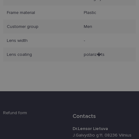
Frame material
Plastic
Būtinieji slapukai
Statistikos slapukai
Customer group
Men
Rinkodaros slapukai
Funkciniai slapukai
Lens width
-
Šie slapukai yra būtini, kad galėtumėte naršyti
svetainės turinį bei naudotis jo funkcijomis. Šie
slapukai atpažįsta Jūsų įrenginį, tačiau neatskleidžia
Lens coating
polariz�ts
Jūsų tapatybės, taip pat nerenka informacijos. Be šių
slapukų tinklalapis neveiks tinkamai. Šie slapukai
saugomi Jūsų įrenginyje, kol slapukai atlieka savo
funkcijas, bet ne ilgiau kaip dvejus metus.
Šie būtinieji slapukai nustatomi automatiškai.
Teikėjas
/
Pavadinimas
Galiojimas
Aprašymas
Domenas
csrftoken
www.lensor.lt
11 mėnesį
Šis slapukas 
4 savaitės
susietas su
Refund form
„Django“
Contacts
žiniatinklio
kūrimo
platforma,
Dr.Lensor Lietuva
skirta „Pytho
J.Galvydžio g.11, 08236 Vilnius
Jis sukurtas