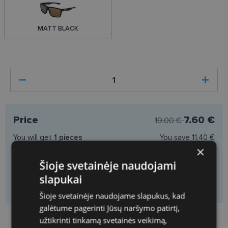
MATT BLACK
Price
7.60 €
19.00 €
You will get
1
pieces
You save
11.40 €
×
Price per piece
7.60 €
Šioje svetainėje naudojami
slapukai
Add to cart
Šioje svetainėje naudojame slapukus, kad
galėtume pagerinti Jūsų naršymo patirtį,
Product availability in shops
užtikrinti tinkamą svetainės veikimą,