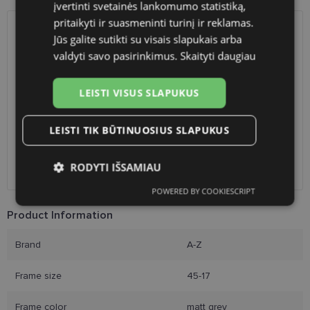
įvertinti svetainės lankomumo statistiką,
pritaikyti ir suasmeninti turinį ir reklamas.
Jūs galite sutikti su visais slapukais arba
SHIPPING
LITHUANIA
valdyti savo pasirinkimus.
Skaityti daugiau
Planned delivery date
Thursday Aug. 13, 2026
LEISTI VISUS SLAPUKUS
Shop LT
free
Venipak paštomatai
1.90 €
LP Express paštomatai
1.90 €
LEISTI TIK BŪTINUOSIUS SLAPUKUS
DPD paštomatai
2.50 €
Omniva paštomatai
3.00 €
RODYTI IŠSAMIAU
Courier
2.60 €
POWERED BY COOKIESCRIPT
Būtinieji
Statistikos
Rinkodaros
slapukai
slapukai
slapukai
Product Information
Brand
A-Z
Funkciniai slapukai
Frame size
45-17
Frame color
matt grey