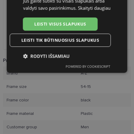
Jūs galite sutikti su visais slapukais arba
valdyti savo pasirinkimus.
Skaityti daugiau
Shop LT
free
Venipak paštomatai
1.90 €
LP Express paštomatai
1.90 €
LEISTI VISUS SLAPUKUS
DPD paštomatai
2.50 €
Omniva paštomatai
3.00 €
LEISTI TIK BŪTINUOSIUS SLAPUKUS
Courier
2.60 €
RODYTI IŠSAMIAU
Product Information
POWERED BY COOKIESCRIPT
Būtinieji
Statistikos
Rinkodaros
Brand
A-Z
slapukai
slapukai
slapukai
Frame size
54-15
Funkciniai slapukai
Frame color
black
Frame material
Plastic
Customer group
Men