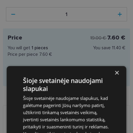
Price
7.60 €
19.00 €
You will get
1
pieces
You save
11.40 €
Price per piece
7.60 €
×
Add to cart
Šioje svetainėje naudojami
slapukai
Product availability in shops
Šioje svetainėje naudojame slapukus, kad
galėtume pagerinti Jūsų naršymo patirtį,
užtikrinti tinkamą svetainės veikimą,
SHIPPING
LITHUANIA
įvertinti svetainės lankomumo statistiką,
pritaikyti ir suasmeninti turinį ir reklamas.
Planned delivery date
Wednesday Aug. 12, 2026