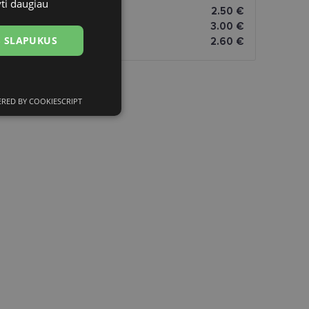
yti daugiau
atai
2.50 €
omatai
3.00 €
US SLAPUKUS
2.60 €
RED BY COOKIESCRIPT
ciniai slapukai
kai
įsta Jūsų įrenginį,
i. Šie slapukai