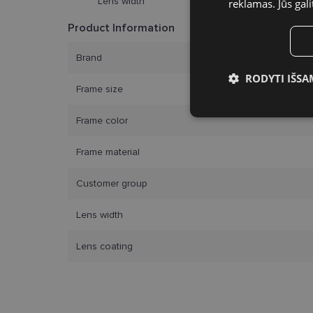
Lens width
reklamas. Jūs gali
Product Information
Brand
RODYTI IŠSA
Frame size
Būtinieji slap
Frame color
Frame material
Customer group
Bū
Lens width
Šie slapukai yra būtin
tačiau neatskleidžia 
Lens coating
saugomi Jūsų įrenginyj
Šie būtinieji slapuka
Pavadinimas