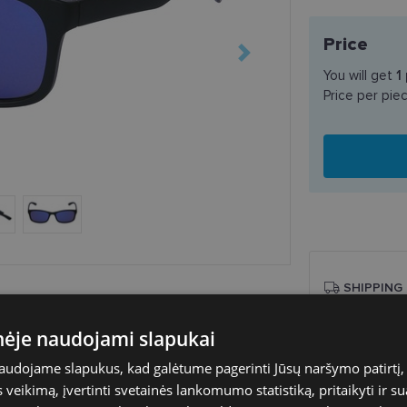
Price
You will get
1
Price per pie
SHIPPING
inėje naudojami slapukai
Planned deli
Shop LT
naudojame slapukus, kad galėtume pagerinti Jūsų naršymo patirtį, 
Venipak paš
veikimą, įvertinti svetainės lankomumo statistiką, pritaikyti ir su
LP Express 