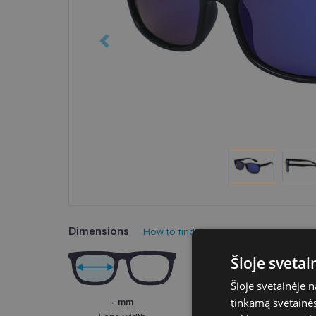
Dimensions
How to find your glasses size?
Šioje sveta
Šioje svetainėje 
tinkamą svetainės 
- mm