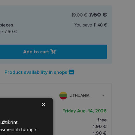
7.60 €
19.00 €
pieces
You save
11.40 €
ce
7.60 €
Add to cart
Product availability in shops
LITHUANIA
×
very date
Friday Aug. 14, 2026
free
užtikrinti
tomatai
1.90 €
asmeninti turinį ir
paštomatai
1.90 €