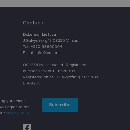
ūrimo platforma,
tainę nuo tam tikro
ormas.
Contacts
Dr.Lensor Lietuva
J.Galvydžio g.11, 08236 Vilnius
, atsitiktinai
iui. Patobulinant
Tel.: +370 69660004
ma vartotojo
E-mail: info@lensor.lt
ankytojų slapukų
OC VISION Lietuva ltd., Registration
-Script.com slapukų
number/ PVN nr. LT115289113
Registered office: J.Galvydžio g. 11 Vilnius
LT-08236
ing your email
Subscribe
you agree to the
our
privacy policy
apie tai, kaip
rią galutinis
svetainėje.
alytics“ - tai