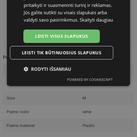
Shop LT
free
pritaikyti ir suasmeninti turinį ir reklamas.
Venipak paštomatai
1.90 €
Jūs galite sutikti su visais slapukais arba
LP Express paštomatai
1.90 €
valdyti savo pasirinkimus.
Skaityti daugiau
DPD paštomatai
2.50 €
Omniva paštomatai
3.00 €
LEISTI VISUS SLAPUKUS
Courier
2.60 €
LEISTI TIK BŪTINUOSIUS SLAPUKUS
Product Information
RODYTI IŠSAMIAU
Brand
DIVERSO
POWERED BY COOKIESCRIPT
Būtinieji
Statistikos
Rinkodaros
Frame size
55-15
slapukai
slapukai
slapukai
Size
M
Funkciniai slapukai
Frame color
wine
Frame material
Plastic