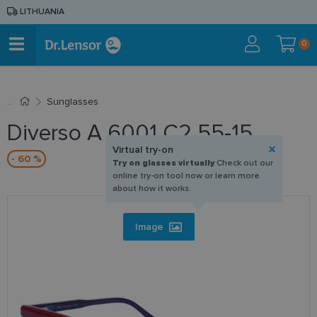
LITHUANIA
0
Sunglasses
Diverso A 6001 C2 55-15
Virtual try-on
- 60 %
Try on glasses virtually
Check out our
online try-on tool now or learn more
about how it works.
Image