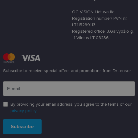
apsaugoti
svetainę nuo
tam tikro tip
OC VISION Lietuva ltd.,
programinės
įrangos atak
Registration number/ PVN nr.
prieš
LT115289113
žiniatinklio
formas.
Registered office: J.Galvydžio g.
11 Vilnius LT-08236
country_ok
www.lensor.lt
1 metai
shipping_country
www.lensor.lt
1 metai
clientId
www.lensor.lt
1 metai
Slapukas
naudojamas
unikaliems
vartotojams
Subscribe to receive special offers and promotions from Dr.Lensor
atskirti,
atsitiktinai
Please enter an email address
sugeneruotą
numerį
priskiriant
kliento
identifikatori
By providing your email address, you agree to the terms of our
Patobulinant
svetainės
privacy policy
našumą ir
funkcionalu
ji yra
Subscribe
naudojama
vartotojo
patirčiai