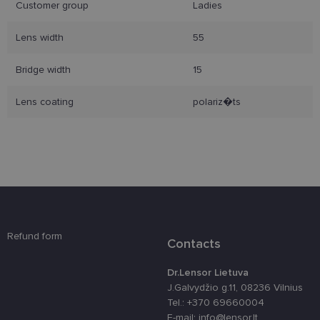
Customer group
Ladies
Lens width
55
Būtinieji slapukai
Statistikos slapukai
Rinkodaros slapukai
Funkciniai slapukai
Bridge width
15
Šie slapukai yra būtini, kad galėtumėte naršyti
svetainės turinį bei naudotis jo funkcijomis. Šie
Lens coating
polariz�ts
slapukai atpažįsta Jūsų įrenginį, tačiau neatskleidžia
Jūsų tapatybės, taip pat nerenka informacijos. Be šių
slapukų tinklalapis neveiks tinkamai. Šie slapukai
saugomi Jūsų įrenginyje, kol slapukai atlieka savo
funkcijas, bet ne ilgiau kaip dvejus metus.
Šie būtinieji slapukai nustatomi automatiškai.
Teikėjas
/
Pavadinimas
Galiojimas
Aprašymas
Domenas
csrftoken
www.lensor.lt
11 mėnesį
Šis slapukas 
Refund form
4 savaitės
susietas su
Contacts
„Django“
žiniatinklio
kūrimo
Dr.Lensor Lietuva
platforma,
J.Galvydžio g.11, 08236 Vilnius
skirta „Pytho
Jis sukurtas
Tel.: +370 69660004
siekiant
E-mail: info@lensor.lt