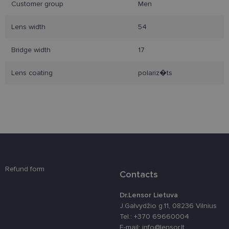
Customer group
Men
Lens width
54
Būtinieji slapukai
Statistikos slapukai
Rinkodaros slapukai
Funkciniai slapukai
Bridge width
17
Šie slapukai yra būtini, kad galėtumėte naršyti
svetainės turinį bei naudotis jo funkcijomis. Šie
Lens coating
polariz�ts
slapukai atpažįsta Jūsų įrenginį, tačiau neatskleidžia
Jūsų tapatybės, taip pat nerenka informacijos. Be šių
slapukų tinklalapis neveiks tinkamai. Šie slapukai
saugomi Jūsų įrenginyje, kol slapukai atlieka savo
funkcijas, bet ne ilgiau kaip dvejus metus.
Šie būtinieji slapukai nustatomi automatiškai.
Teikėjas
/
Pavadinimas
Galiojimas
Aprašymas
Domenas
csrftoken
www.lensor.lt
11 mėnesį
Šis slapukas 
Refund form
4 savaitės
susietas su
Contacts
„Django“
žiniatinklio
kūrimo
Dr.Lensor Lietuva
platforma,
J.Galvydžio g.11, 08236 Vilnius
skirta „Pytho
Jis sukurtas
Tel.: +370 69660004
siekiant
E-mail: info@lensor.lt