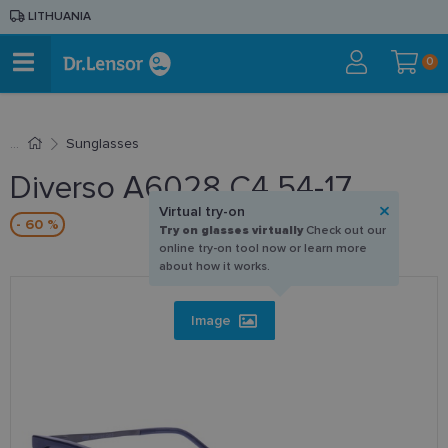
LITHUANIA
0
Sunglasses
Diverso A6028 C4 54-17
Virtual try-on
- 60 %
Try on glasses virtually
Check out our
online try-on tool now or learn more
about how it works.
Image