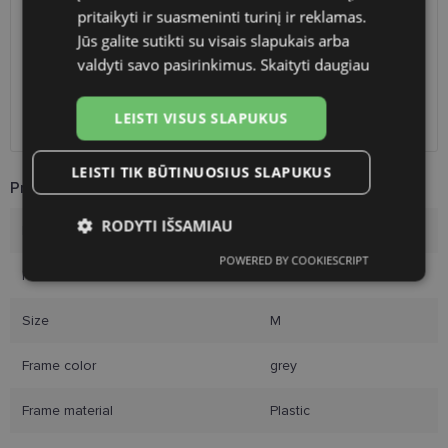
Shop LT
free
pritaikyti ir suasmeninti turinį ir reklamas.
Venipak paštomatai
1.90 €
Jūs galite sutikti su visais slapukais arba
LP Express paštomatai
1.90 €
valdyti savo pasirinkimus.
Skaityti daugiau
DPD paštomatai
2.50 €
Omniva paštomatai
3.00 €
LEISTI VISUS SLAPUKUS
Courier
2.60 €
LEISTI TIK BŪTINUOSIUS SLAPUKUS
Product Information
RODYTI IŠSAMIAU
Brand
DIVERSO
POWERED BY COOKIESCRIPT
Būtinieji
Statistikos
Rinkodaros
Frame size
54-17
slapukai
slapukai
slapukai
Size
M
Funkciniai slapukai
Frame color
grey
Frame material
Plastic