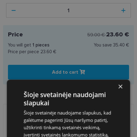
Price
23.60 €
59.00 €
You will get
1
pieces
You save
35.40 €
Price per piece
23.60 €
Add to cart
×
Product availability in shops
Šioje svetainėje naudojami
slapukai
Šioje svetainėje naudojame slapukus, kad
SHIPPING
LITHUANIA
galėtume pagerinti Jūsų naršymo patirtį,
užtikrinti tinkamą svetainės veikimą,
Planned delivery date
Wednesday Aug. 12, 2026
įvertinti svetainės lankomumo statistiką,