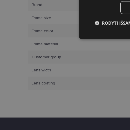
Brand
Frame size
RODYTI IŠSA
Frame color
Būtinieji slap
Frame material
Customer group
Lens width
Bū
Lens coating
Šie slapukai yra būtin
tačiau neatskleidžia 
saugomi Jūsų įrenginyj
Šie būtinieji slapuka
Pavadinimas
csrftoken