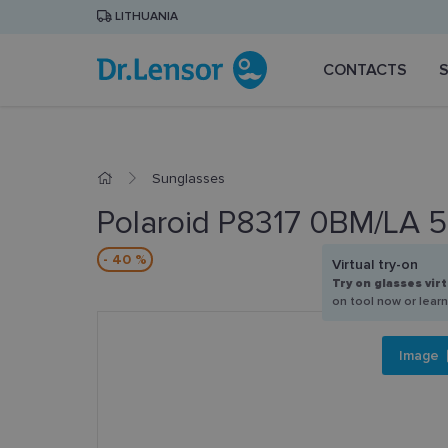
LITHUANIA
CONTACTS
Sunglasses
Polaroid P8317 0BM/LA 
- 40 %
Virtual try-on
Try on glasses virt
on tool now or lear
Image