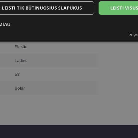
POLAROID
LEISTI TIK BŪTINUOSIUS SLAPUKUS
LEISTI VIS
58
MIAU
black
POWE
ukai
Statistikos slapukai
Rinkodaros slapukai
Funk
Plastic
Ladies
58
tinieji slapukai
Statistikos slapukai
Rinkodaros slapukai
Funkciniai slapu
polar
i, kad galėtumėte naršyti svetainės turinį bei naudotis jo funkcijomis. Šie slapukai atpaž
Jūsų tapatybės, taip pat nerenka informacijos. Be šių slapukų tinklalapis neveiks tinkama
e, kol slapukai atlieka savo funkcijas, bet ne ilgiau kaip dvejus metus.
i nustatomi automatiškai.
Teikėjas
/
Galiojimas
Aprašymas
Domenas
www.lensor.lt
11 mėnesį
Šis slapukas yra susietas su „Django“ žiniatinklio k