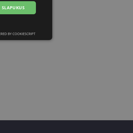
US SLAPUKUS
RED BY COOKIESCRIPT
ciniai slapukai
kai
įsta Jūsų įrenginį,
i. Šie slapukai
ūrimo platforma,