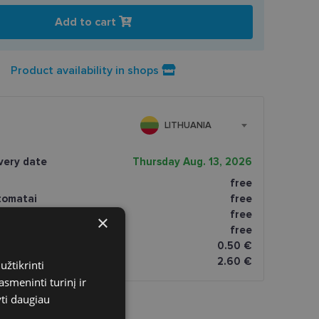
Add to cart
Product availability in shops
LITHUANIA
very date
Thursday Aug. 13, 2026
free
tomatai
free
paštomatai
free
×
atai
free
omatai
0.50 €
2.60 €
užtikrinti
asmeninti turinį ir
yti daugiau