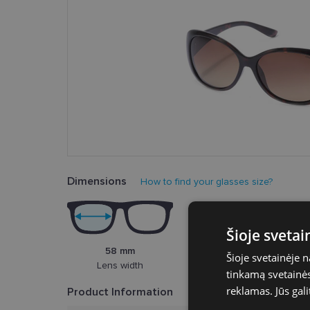
Dimensions
How to find your glasses size?
Šioje sveta
58 mm
Šioje svetainėje 
Lens width
tinkamą svetainės 
reklamas. Jūs gali
Product Information