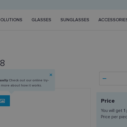
SOLUTIONS
GLASSES
SUNGLASSES
ACCESSORIE
58
ually
Check out our online try-
n more about how it works.
Price
You will get
1
Price per pie