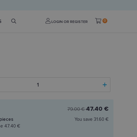
S
0
LOGIN OR REGISTER
47.40 €
79.00 €
pieces
You save
31.60 €
ce
47.40 €