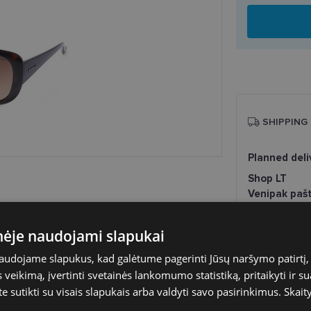
SHIPPING
Planned deli
Shop LT
Venipak paš
LP Express 
DPD paštom
inėje naudojami slapukai
Omniva pašt
Courier
naudojame slapukus, kad galėtume pagerinti Jūsų naršymo patirtį, 
veikimą, įvertinti svetainės lankomumo statistiką, pritaikyti ir su
te sutikti su visais slapukais arba valdyti savo pasirinkimus.
Skait