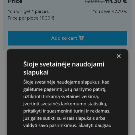
Price
111.30 €
159.00 €
You will get
1
pieces
You save
47.70 €
Price per piece
111.30 €
Add to cart
×
Šioje svetainėje naudojami
SHIPPING
LITHUANIA
slapukai
Šioje svetainėje naudojame slapukus, kad
Planned delivery date
Wednesday Aug. 19, 2026
galėtume pagerinti Jūsų naršymo patirtį,
Shop LT
free
užtikrinti tinkamą svetainės veikimą,
Venipak paštomatai
free
įvertinti svetainės lankomumo statistiką,
LP Express paštomatai
free
pritaikyti ir suasmeninti turinį ir reklamas.
DPD paštomatai
free
Jūs galite sutikti su visais slapukais arba
Omniva paštomatai
0.50 €
valdyti savo pasirinkimus.
Skaityti daugiau
Courier
free