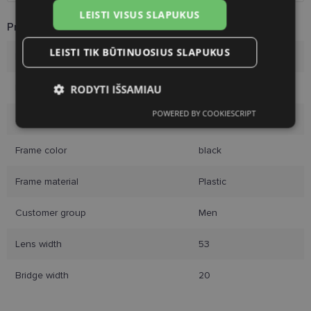
LEISTI VISUS SLAPUKUS
Product Information
LEISTI TIK BŪTINUOSIUS SLAPUKUS
Brand
RAYBAN
Frame size
53-20
RODYTI IŠSAMIAU
POWERED BY COOKIESCRIPT
Būtinieji
Statistikos
Rinkodaros
Size
L
slapukai
slapukai
slapukai
Frame color
black
Frame material
Plastic
Funkciniai slapukai
Customer group
Men
Lens width
53
Bridge width
20
Būtinieji slapukai
Statistikos slapukai
Rinkodaros slapukai
Funkciniai slapukai