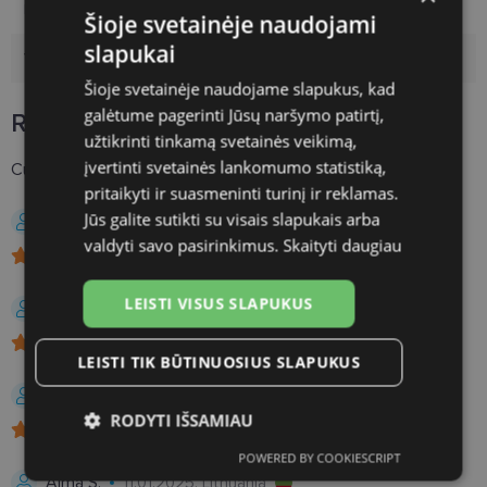
Package
2
Šioje svetainėje naudojami
slapukai
Volume
15ml
Šioje svetainėje naudojame slapukus, kad
galėtume pagerinti Jūsų naršymo patirtį,
Reviews
4
užtikrinti tinkamą svetainės veikimą,
įvertinti svetainės lankomumo statistiką,
Customer reviews for Phytodrops refresh
4.2
pritaikyti ir suasmeninti turinį ir reklamas.
Jūs galite sutikti su visais slapukais arba
Jelena K.
14.05.2026, Lithuania
valdyti savo pasirinkimus.
Skaityti daugiau
LEISTI VISUS SLAPUKUS
Tomas V.
24.04.2026, Lithuania
LEISTI TIK BŪTINUOSIUS SLAPUKUS
Daiva A.
06.12.2025
RODYTI IŠSAMIAU
POWERED BY COOKIESCRIPT
Būtinieji
Statistikos
Rinkodaros
Alma S.
11.01.2025, Lithuania
slapukai
slapukai
slapukai